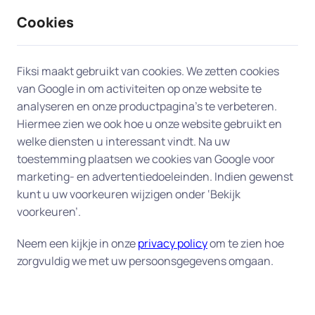
Cookies
9 / 10
2330 reviews
Fiksi maakt gebruikt van cookies. We zetten cookies
van Google in om activiteiten op onze website te
Dataherstel en backup in
analyseren en onze productpagina’s te verbeteren.
Hiermee zien we ook hoe u onze website gebruikt en
Venlo
welke diensten u interessant vindt. Na uw
toestemming plaatsen we cookies van Google voor
Uw digitale veiligheid begint bij een goede back-
marketing- en advertentiedoeleinden. Indien gewenst
up.
Fiksi helpt u aan huis in Venlo bij het herstellen
kunt u uw voorkeuren wijzigen onder ‘Bekijk
van verloren bestanden en het instellen van een
voorkeuren’.
betrouwbaar back-up-systeem, zodat uw
Neem een kijkje in onze
privacy policy
om te zien hoe
gegevens altijd veilig zijn. Of het nu gaat om
zorgvuldig we met uw persoonsgegevens omgaan.
dierbare foto's, belangrijke documenten of uw
complete administratie – wij zorgen dat alles goed
beschermd is tegen verlies of schade. Onze