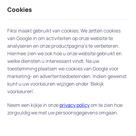
Cookies
9 / 10
2330 reviews
Fiksi maakt gebruikt van cookies. We zetten cookies
van Google in om activiteiten op onze website te
Les en uitleg in Almere
analyseren en onze productpagina’s te verbeteren.
Hiermee zien we ook hoe u onze website gebruikt en
Persoonlijke computerles aan huis
welke diensten u interessant vindt. Na uw
toestemming plaatsen we cookies van Google voor
– duidelijke uitleg op uw eigen
marketing- en advertentiedoeleinden. Indien gewenst
tempo
kunt u uw voorkeuren wijzigen onder ‘Bekijk
voorkeuren’.
Wilt u beter leren omgaan met uw computer,
laptop of tablet? Onze deskundige experts geven
Neem een kijkje in onze
privacy policy
om te zien hoe
zorgvuldig we met uw persoonsgegevens omgaan.
computerles aan huis in Almere
in begrijpelijke
taal – op een tempo dat bij ú past. Wij helpen u
stap voor stap met e-mail, internet,