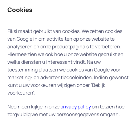
Cookies
9 / 10
2330 reviews
Fiksi maakt gebruikt van cookies. We zetten cookies
van Google in om activiteiten op onze website te
Les en uitleg in Harderwijk
analyseren en onze productpagina’s te verbeteren.
Hiermee zien we ook hoe u onze website gebruikt en
Persoonlijke computerles aan huis
welke diensten u interessant vindt. Na uw
toestemming plaatsen we cookies van Google voor
– duidelijke uitleg op uw eigen
marketing- en advertentiedoeleinden. Indien gewenst
tempo
kunt u uw voorkeuren wijzigen onder ‘Bekijk
voorkeuren’.
Wilt u beter leren omgaan met uw computer,
laptop of tablet? Onze deskundige experts geven
Neem een kijkje in onze
privacy policy
om te zien hoe
zorgvuldig we met uw persoonsgegevens omgaan.
computerles aan huis in Harderwijk
in
begrijpelijke taal – op een tempo dat bij ú past. Wij
helpen u stap voor stap met e-mail, internet,