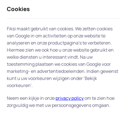
Cookies
9 / 10
2330 reviews
Fiksi maakt gebruikt van cookies. We zetten cookies
van Google in om activiteiten op onze website te
Les en uitleg in Laren
analyseren en onze productpagina’s te verbeteren.
Hiermee zien we ook hoe u onze website gebruikt en
Persoonlijke computerles aan huis
welke diensten u interessant vindt. Na uw
toestemming plaatsen we cookies van Google voor
– duidelijke uitleg op uw eigen
marketing- en advertentiedoeleinden. Indien gewenst
tempo
kunt u uw voorkeuren wijzigen onder ‘Bekijk
voorkeuren’.
Wilt u beter leren omgaan met uw computer,
laptop of tablet? Onze deskundige experts geven
Neem een kijkje in onze
privacy policy
om te zien hoe
zorgvuldig we met uw persoonsgegevens omgaan.
computerles aan huis in Laren
in begrijpelijke taal
– op een tempo dat bij ú past. Wij helpen u stap
voor stap met e-mail, internet, tekstverwerken,