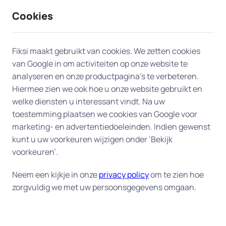
Cookies
9 / 10
2330 reviews
Fiksi maakt gebruikt van cookies. We zetten cookies
van Google in om activiteiten op onze website te
Les en uitleg in Purmerend
analyseren en onze productpagina’s te verbeteren.
Hiermee zien we ook hoe u onze website gebruikt en
Persoonlijke computerles aan huis
welke diensten u interessant vindt. Na uw
toestemming plaatsen we cookies van Google voor
– duidelijke uitleg op uw eigen
marketing- en advertentiedoeleinden. Indien gewenst
tempo
kunt u uw voorkeuren wijzigen onder ‘Bekijk
voorkeuren’.
Wilt u beter leren omgaan met uw computer,
laptop of tablet? Onze deskundige experts geven
Neem een kijkje in onze
privacy policy
om te zien hoe
zorgvuldig we met uw persoonsgegevens omgaan.
computerles aan huis in Purmerend
in
begrijpelijke taal – op een tempo dat bij ú past. Wij
helpen u stap voor stap met e-mail, internet,