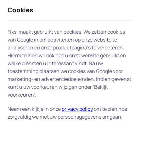
Cookies
9 / 10
2330 reviews
Fiksi maakt gebruikt van cookies. We zetten cookies
van Google in om activiteiten op onze website te
Netwerk en WIFI in Diemen
analyseren en onze productpagina’s te verbeteren.
Hiermee zien we ook hoe u onze website gebruikt en
welke diensten u interessant vindt. Na uw
Een vlot en stabiel netwerk is tegenwoordig
toestemming plaatsen we cookies van Google voor
essentieel. Onze gespecialiseerde experts komen
marketing- en advertentiedoeleinden. Indien gewenst
bij u in Diemen aan huis om uw WIFI en netwerk in
kunt u uw voorkeuren wijzigen onder ‘Bekijk
te stellen, verbindingsproblemen op te lossen en
voorkeuren’.
beveiligen. Wij zorgen voor een vlotte setup en
een snelle, betrouwbare verbinding die u in staat
Neem een kijkje in onze
privacy policy
om te zien hoe
zorgvuldig we met uw persoonsgegevens omgaan.
stelt om moeiteloos te surfen, streamen en
werken vanuit uw eigen huis.