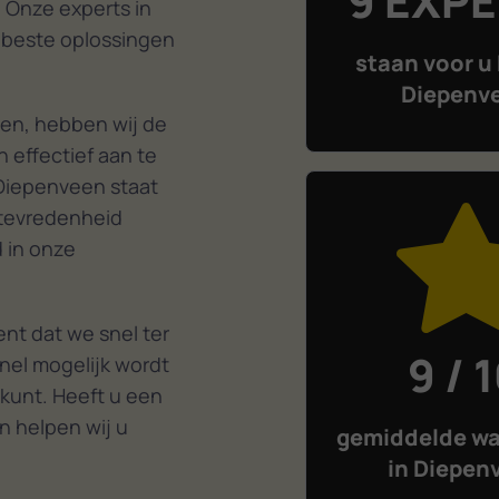
9 EXP
er huis gewoon werkte.
 Onze experts in
ig. Alle lof voor Diederik en
 beste oplossingen
pak.
staan voor u 
Diepenv
en, hebben wij de
 effectief aan te
 Diepenveen staat
ttevredenheid
d in onze
nt dat we snel ter
9 / 
nel mogelijk wordt
 kunt. Heeft u een
n helpen wij u
gemiddelde wa
in Diepen