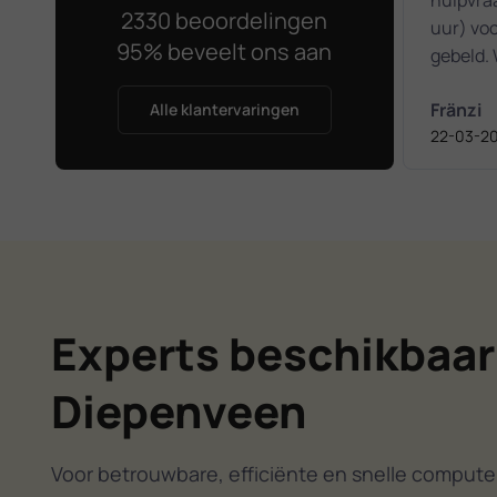
2330 beoordelingen
uur) vo
95% beveelt ons aan
gebeld.
nader to
Fränzi
gemaakt,
Alle klantervaringen
22-03-2
om binn
krijgen.
19.00 uu
gekomen
ondernom
probleem
niets me
heeft al
Experts beschikbaar
geprobe
een ver
Diepenveen
een nie
beveilig
Waarbij 
Voor betrouwbare, efficiënte en snelle computer