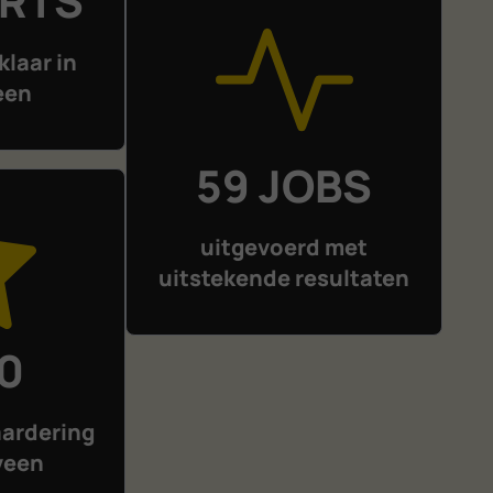
ERTS
klaar in
een
59 JOBS
uitgevoerd met
uitstekende resultaten
10
ardering
veen