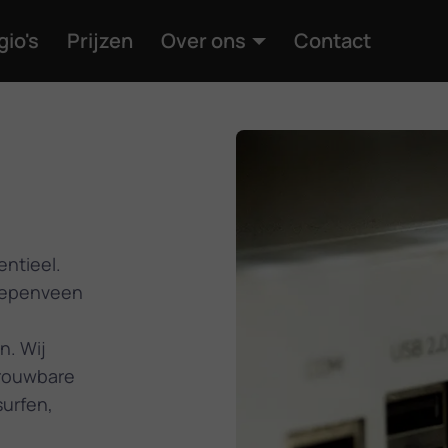
gio's
Prijzen
Over ons
Contact
entieel.
Diepenveen
n. Wij
trouwbare
surfen,