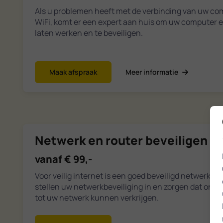
Als u problemen heeft met de verbinding van uw com
WiFi, komt er een expert aan huis om uw computer 
laten werken en te beveiligen.
Maak afspraak
Meer informatie
Netwerk en router beveiligen
vanaf € 99,-
Voor veilig internet is een goed beveiligd netwerk ee
stellen uw netwerkbeveiliging in en zorgen dat on
tot uw netwerk kunnen verkrijgen.