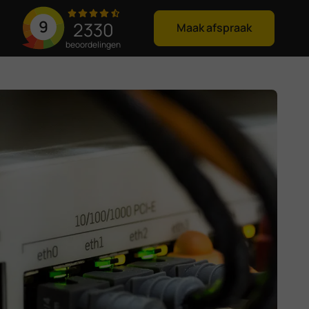
9
2330
Maak afspraak
beoordelingen