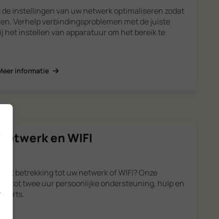
 de instellingen van uw netwerk optimaliseren zodat
ten. Verhelp verbindingsproblemen met de juiste
bij het instellen van apparatuur om het bereik te
Meer informatie
 netwerk en WIFI
met betrekking tot uw netwerk of WIFI? Onze
rijg tot twee uur persoonlijke ondersteuning, hulp en
.
xperts.