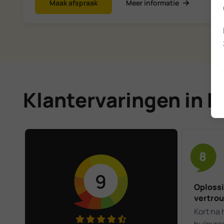
Maak afspraak
Meer informatie
Klantervaringen in 
8
9
Oplossi
vertro
Kort na 
hulpvra