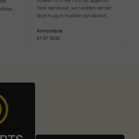
aat
Heel dankbaar, we hadden eerder
probleem
deze hulp in moeten schakelen.
ee bezig
 zijn
Annemarie
ij aan
01-07-2022
n!