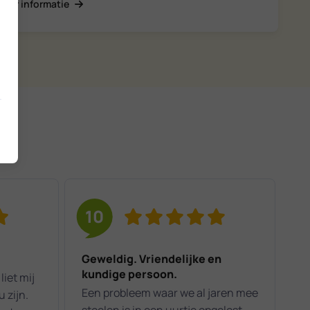
Meer informatie
10
Geweldig. Vriendelijke en
kundige persoon.
liet mij
Een probleem waar we al jaren mee
u zijn.
stoelen is in een uurtje opgelost.