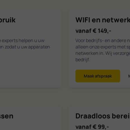
bruik
WIFI en netwerk
vanaf € 149,-
e experts helpen u uw
Voor bedrijfs- en andere 
gen zodat u uw apparaten
alleen onze experts met s
netwerken in. Wij verzor
bedrijf.
Maak afspraak
ssen
Draadloos bere
vanaf € 99,-