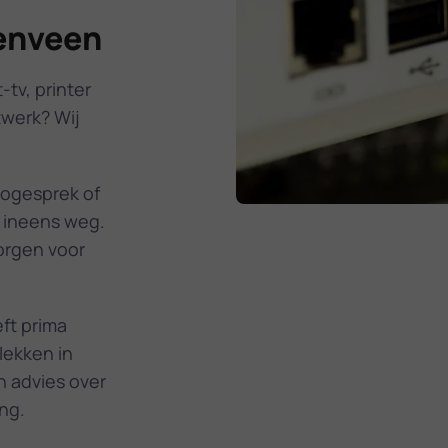
penveen
tv, printer
twerk? Wij
eogesprek of
g ineens weg.
orgen voor
ft prima
lekken in
n advies over
ng.