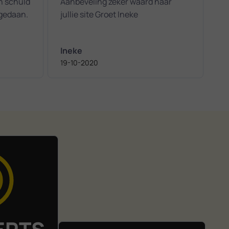
jn schuld
Aanbeveling zeker waard naar
 gedaan.
jullie site Groet Ineke
Ineke
19-10-2020