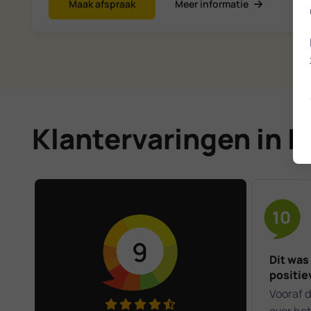
Maak afspraak
Meer informatie
Klantervaringen in 
10
9
Dit was
positie
Vooraf 
over het