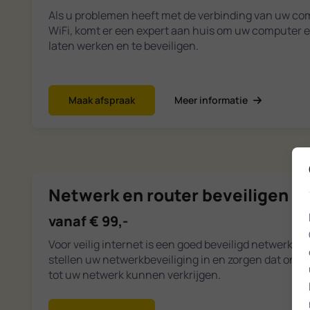
Als u problemen heeft met de verbinding van uw com
WiFi, komt er een expert aan huis om uw computer 
laten werken en te beveiligen.
Maak afspraak
Meer informatie
Netwerk en router beveiligen
vanaf € 99,-
Voor veilig internet is een goed beveiligd netwerk ee
stellen uw netwerkbeveiliging in en zorgen dat on
tot uw netwerk kunnen verkrijgen.