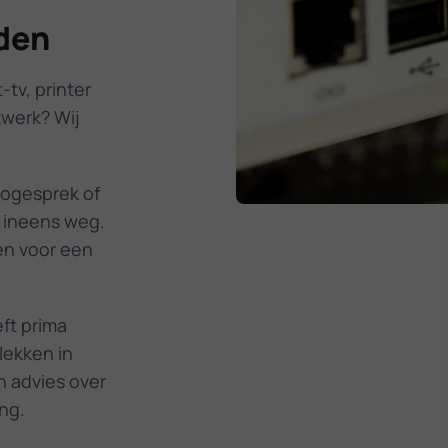
den
tv, printer
twerk? Wij
eogesprek of
g ineens weg.
en voor een
ft prima
lekken in
n advies over
ng.