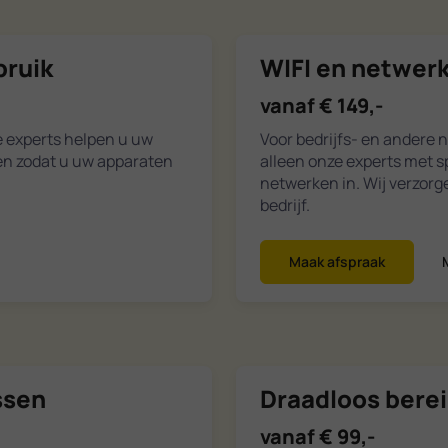
bruik
WIFI en netwerk
vanaf € 149,-
e experts helpen u uw
Voor bedrijfs- en andere 
gen zodat u uw apparaten
alleen onze experts met s
netwerken in. Wij verzor
bedrijf.
Maak afspraak
ssen
Draadloos bere
vanaf € 99,-