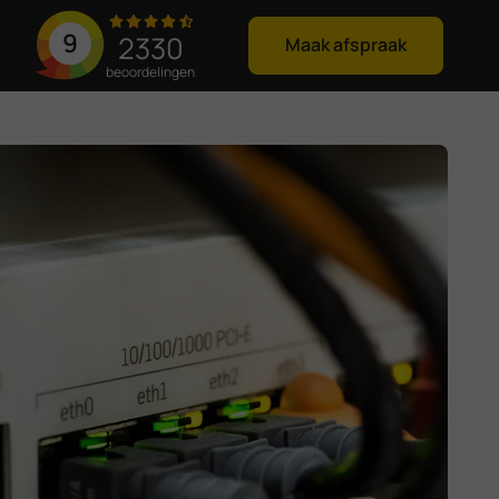
9
2330
Maak afspraak
beoordelingen