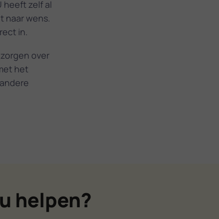
 heeft zelf al
et naar wens.
rect in.
 zorgen over
met het
 andere
u helpen?