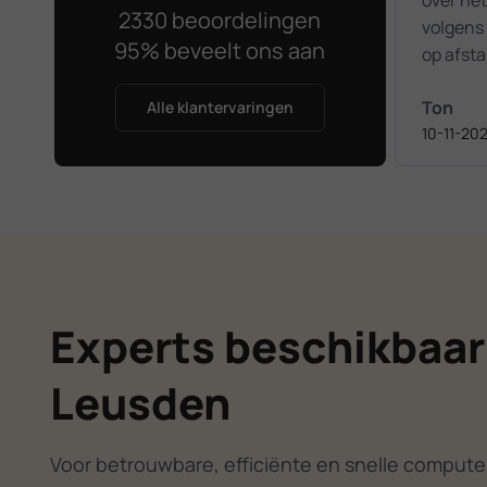
2330 beoordelingen
volgens 
95% beveelt ons aan
op afsta
mailinst
Ton
Zeer vri
Alle klantervaringen
10-11-20
en daar
vlot ge
op afst
werden 
aangepas
een test 
weer to
dank voo
Experts beschikbaar
Leusden
Voor betrouwbare, efficiënte en snelle computer