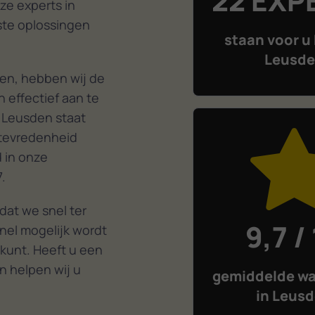
22 EXP
ze experts in
ste oplossingen
staan voor u 
Leusd
en, hebben wij de
 effectief aan te
 Leusden staat
ttevredenheid
d in onze
.
dat we snel ter
9,7 /
nel mogelijk wordt
 kunt. Heeft u een
n helpen wij u
gemiddelde wa
in Leus