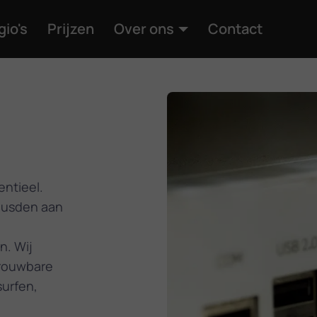
gio's
Prijzen
Over ons
Contact
entieel.
Leusden aan
n. Wij
trouwbare
surfen,