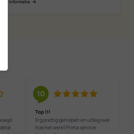
Meer informatie
10
Top !!!
zwoegd
Erg prettig geholpen en uitleg over
delijk
hoe het werkt Prima service