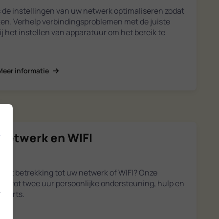
 de instellingen van uw netwerk optimaliseren zodat
ten. Verhelp verbindingsproblemen met de juiste
bij het instellen van apparatuur om het bereik te
Meer informatie
 netwerk en WIFI
met betrekking tot uw netwerk of WIFI? Onze
rijg tot twee uur persoonlijke ondersteuning, hulp en
.
xperts.