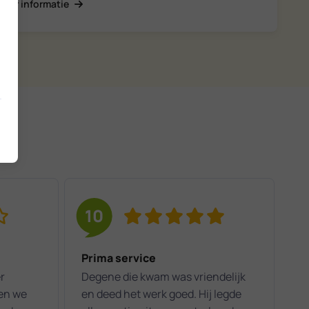
Meer informatie
10
Prima service
r
Degene die kwam was vriendelijk
en we
en deed het werk goed. Hij legde