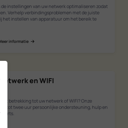
 de instellingen van uw netwerk optimaliseren zodat
ten. Verhelp verbindingsproblemen met de juiste
bij het instellen van apparatuur om het bereik te
Meer informatie
 netwerk en WIFI
met betrekking tot uw netwerk of WIFI? Onze
rijg tot twee uur persoonlijke ondersteuning, hulp en
.
xperts.