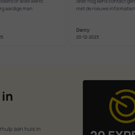
leerd of alles werkt.
later nog eens contact ge
erg aardige man
met de nieuwe informatie
we het alsnog voor elkaar
gekregen! Top
Darcy
25
20-12-2023
 in
hulp aan huis in