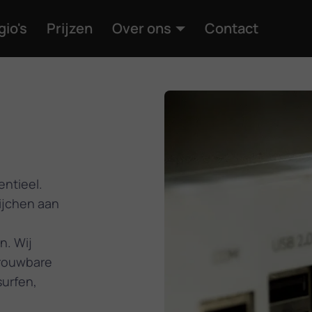
gio's
Prijzen
Over ons
Contact
entieel.
ijchen aan
n. Wij
trouwbare
surfen,