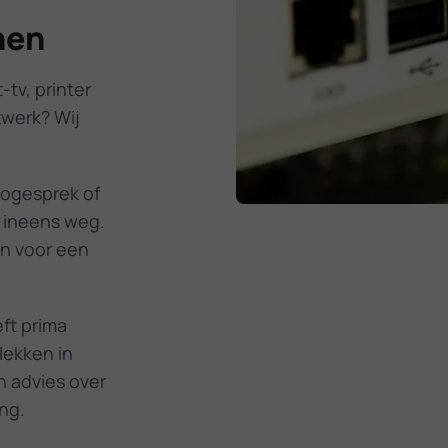
hen
tv, printer
twerk? Wij
eogesprek of
g ineens weg.
en voor een
ft prima
lekken in
n advies over
ng.