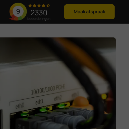
9
2330
Maak afspraak
beoordelingen