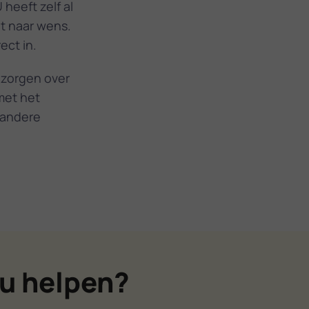
 heeft zelf al
et naar wens.
ect in.
 zorgen over
met het
 andere
u helpen?