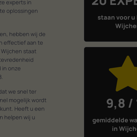
20 EXP
e experts in
ste oplossingen
staan voor u 
Wijche
en, hebben wij de
 effectief aan te
 Wijchen staat
ttevredenheid
d in onze
8.
at we snel ter
9,8 /
nel mogelijk wordt
 kunt. Heeft u een
n helpen wij u
gemiddelde wa
in Wijc