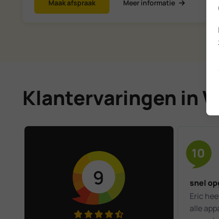
Maak afspraak
Meer informatie
Klantervaringen in 
10
9
snel op
Eric hee
alle ap