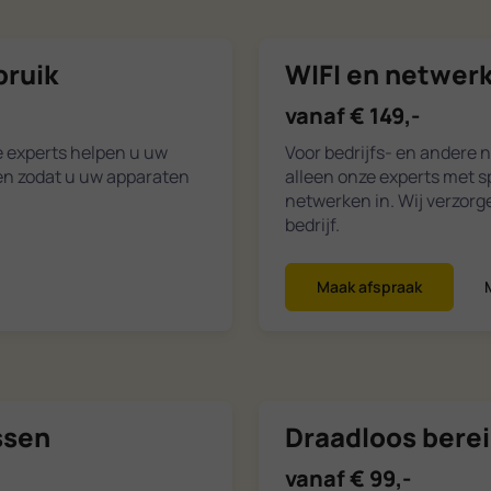
bruik
WIFI en netwerk
vanaf € 149,-
e experts helpen u uw
Voor bedrijfs- en andere 
gen zodat u uw apparaten
alleen onze experts met s
netwerken in. Wij verzor
bedrijf.
Maak afspraak
ssen
Draadloos bere
vanaf € 99,-