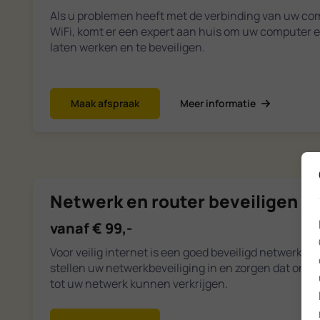
Als u problemen heeft met de verbinding van uw com
WiFi, komt er een expert aan huis om uw computer 
laten werken en te beveiligen.
Maak afspraak
Meer informatie
Netwerk en router beveiligen
vanaf € 99,-
Voor veilig internet is een goed beveiligd netwerk ee
stellen uw netwerkbeveiliging in en zorgen dat on
tot uw netwerk kunnen verkrijgen.