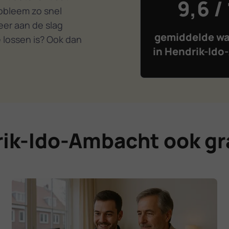
9,6 /
robleem zo snel
eer aan de slag
gemiddelde wa
 lossen is? Ook dan
in Hendrik-Id
rik-Ido-Ambacht ook gr