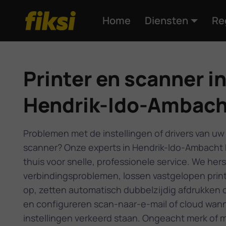
Home
Diensten
Re
Printer en scanner i
Hendrik-Ido-Ambach
Problemen met de instellingen of drivers van uw 
scanner? Onze experts in Hendrik-Ido-Ambacht 
thuis voor snelle, professionele service. We hers
verbindingsproblemen, lossen vastgelopen prin
op, zetten automatisch dubbelzijdig afdrukken 
en configureren scan-naar-e-mail of cloud wan
instellingen verkeerd staan. Ongeacht merk of m