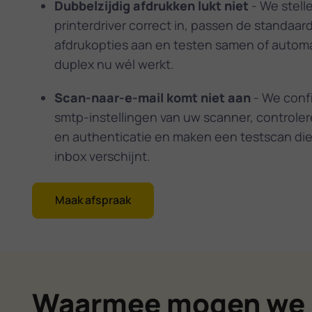
Dubbelzijdig afdrukken lukt niet
- We stell
printerdriver correct in, passen de standaar
afdrukopties aan en testen samen of autom
duplex nu wél werkt.
Scan-naar-e-mail komt niet aan
- We conf
smtp-instellingen van uw scanner, controle
en authenticatie en maken een testscan die 
inbox verschijnt.
Maak afspraak
Waarmee mogen we 