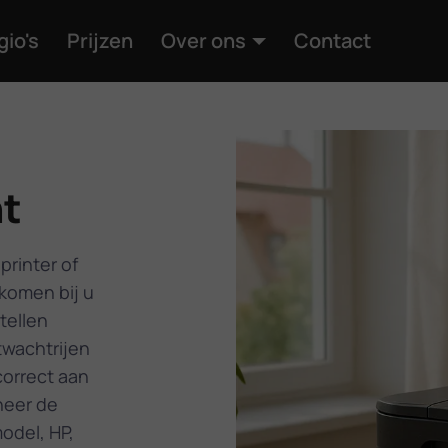
gio's
Prijzen
Over ons
Contact
n
t
printer of
komen bij u
tellen
twachtrijen
correct aan
neer de
odel, HP,