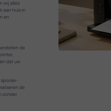
 wij alles
 aan huis in
en en
erstellen de
rinter,
gen dat uw
 spooler­
imaliseren de
n zonder