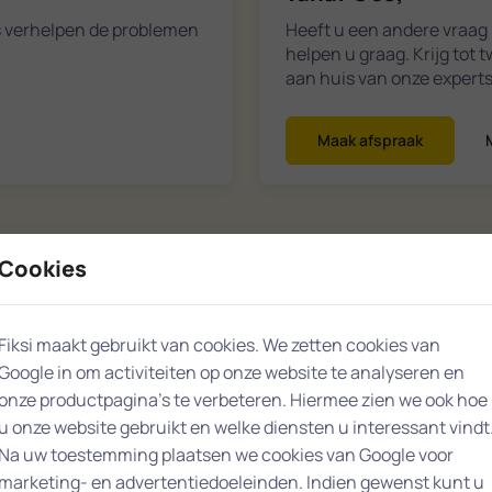
s verhelpen de problemen
Heeft u een andere vraag 
helpen u graag. Krijg tot 
aan huis van onze experts
Maak afspraak
Cookies
Hendrik-Ido-Ambacht
Fiksi maakt gebruikt van cookies. We zetten cookies van
Google in om activiteiten op onze website te analyseren en
onze productpagina’s te verbeteren. Hiermee zien we ook hoe
u onze website gebruikt en welke diensten u interessant vindt
Na uw toestemming plaatsen we cookies van Google voor
10
marketing- en advertentiedoeleinden. Indien gewenst kunt u