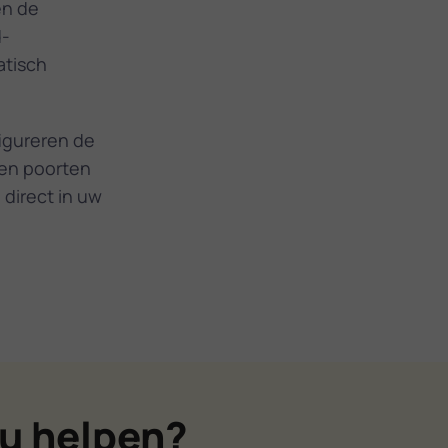
en de
d­
atisch
igureren de
ren poorten
direct in uw
u helpen?