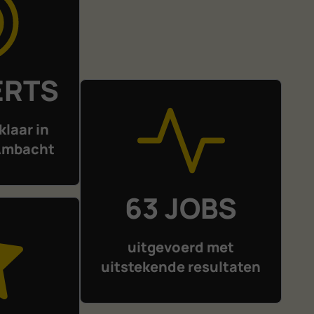
ternet
ERTS
klaar in
Ambacht
63 JOBS
uitgevoerd met
uitstekende resultaten