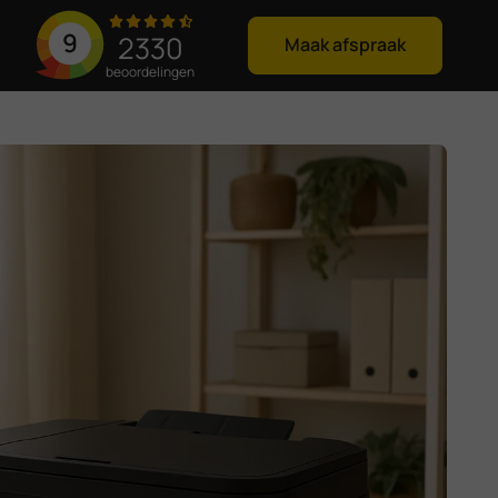
9
2330
Maak afspraak
beoordelingen