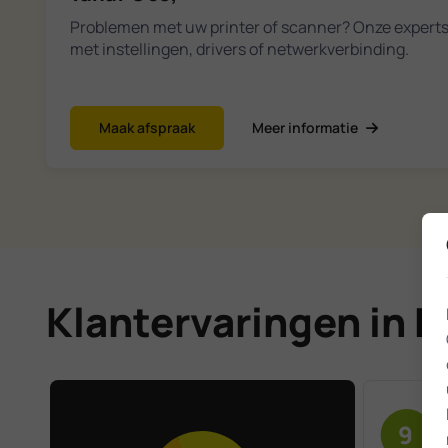
Problemen met uw printer of scanner? Onze expert
met instellingen, drivers of netwerkverbinding.
Maak afspraak
Meer informatie
Klantervaringen in 
9