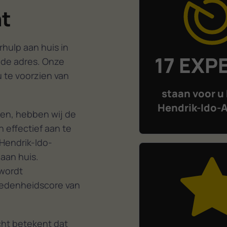
t
waardoor mijn bekabeld in
nu zeer snel en stabiel
functioneert. Bedankt
hulp aan huis in
Mohammed.
17 EXP
ede adres. Onze
 te voorzien van
staan voor u 
Hendrik-Ido-
en, hebben wij de
 effectief aan te
Hendrik-Ido-
aan huis.
 wordt
redenheidscore van
ht betekent dat