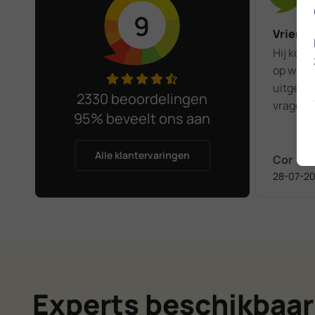
9
Vriende
Hij komt 
op wense
uitgeleg
2330 beoordelingen
vragen h
95% beveelt ons aan
Het was
kennism
Alle klantervaringen
Cor
28-07-2
Experts beschikbaar