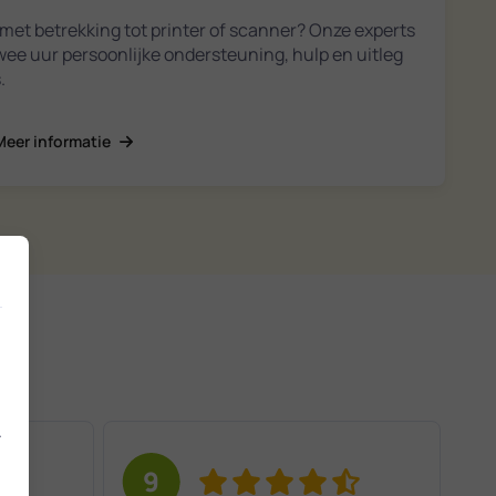
met betrekking tot printer of scanner? Onze experts
twee uur persoonlijke ondersteuning, hulp en uitleg
.
Meer informatie
.
9