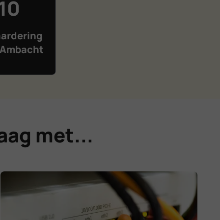
 10
ardering
o-Ambacht
aag met...