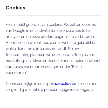
Cookies
9 / 10
2330 reviews
Fiksi maakt gebruikt van cookies. We zetten cookies
van Google in om activiteiten op onze website te
Printer en scanner in
analyseren en onze productpagina’s te verbeteren.
Hiermee zien we ook hoe u onze website gebruikt en
Kerkrade
welke diensten u interessant vindt. Na uw
toestemming plaatsen we cookies van Google voor
Problemen met de instellingen of drivers van uw
marketing- en advertentiedoeleinden. Indien gewenst
printer of scanner? Onze experts in Kerkrade
kunt u uw voorkeuren wijzigen onder ‘Bekijk
komen bij u thuis voor snelle, professionele
voorkeuren’.
service. We herstellen verbindingsproblemen,
Neem een kijkje in onze
privacy policy
om te zien hoe
lossen vastgelopen printwachtrijen op, zetten
zorgvuldig we met uw persoonsgegevens omgaan.
automatisch dubbelzijdig afdrukken correct aan
en configureren scan-naar-e-mail of cloud
wanneer de instellingen verkeerd staan. Ongeacht