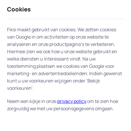
Cookies
9 / 10
2330 reviews
Fiksi maakt gebruikt van cookies. We zetten cookies
van Google in om activiteiten op onze website te
Printer en scanner in
analyseren en onze productpagina’s te verbeteren.
Hiermee zien we ook hoe u onze website gebruikt en
Veldhoven
welke diensten u interessant vindt. Na uw
toestemming plaatsen we cookies van Google voor
Problemen met de instellingen of drivers van uw
marketing- en advertentiedoeleinden. Indien gewenst
printer of scanner? Onze experts in Veldhoven
kunt u uw voorkeuren wijzigen onder ‘Bekijk
komen bij u thuis voor snelle, professionele
voorkeuren’.
service. We herstellen verbindingsproblemen,
Neem een kijkje in onze
privacy policy
om te zien hoe
lossen vastgelopen printwachtrijen op, zetten
zorgvuldig we met uw persoonsgegevens omgaan.
automatisch dubbelzijdig afdrukken correct aan
en configureren scan-naar-e-mail of cloud
wanneer de instellingen verkeerd staan. Ongeacht