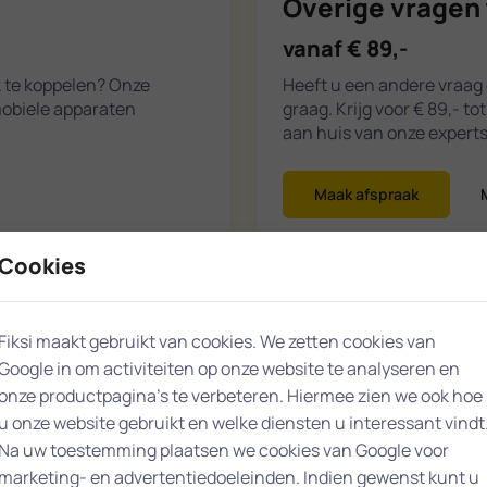
Overige vragen 
vanaf € 89,-
k te koppelen? Onze
Heeft u een andere vraag 
mobiele apparaten
graag. Krijg voor € 89,- t
aan huis van onze experts
Maak afspraak
Cookies
Fiksi maakt gebruikt van cookies. We zetten cookies van
Google in om activiteiten op onze website te analyseren en
Den Haag
onze productpagina’s te verbeteren. Hiermee zien we ook hoe
u onze website gebruikt en welke diensten u interessant vindt
Na uw toestemming plaatsen we cookies van Google voor
marketing- en advertentiedoeleinden. Indien gewenst kunt u