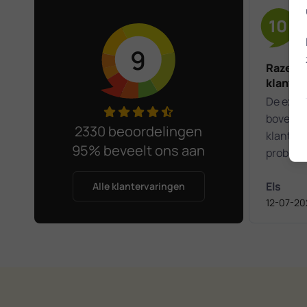
10
9
Razends
klantvr
De expe
bovenal
2330 beoordelingen
klantvri
95% beveelt ons aan
probleem
opgelost
Els
Alle klantervaringen
12-07-20