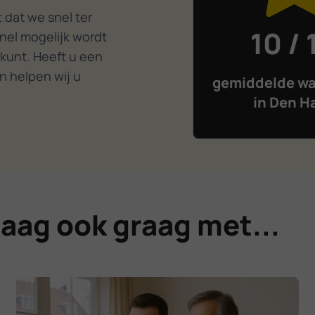
dat we snel ter
10 / 
nel mogelijk wordt
 kunt. Heeft u een
n helpen wij u
gemiddelde wa
in Den H
aag ook graag met...