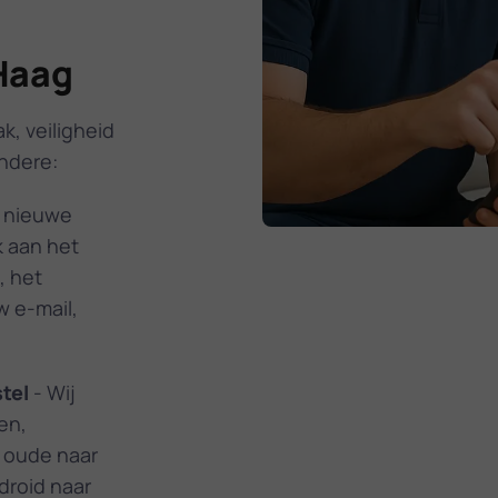
Haag
k, veiligheid
andere:
w nieuwe
k aan het
, het
w e-mail,
tel
- Wij
en,
w oude naar
droid naar