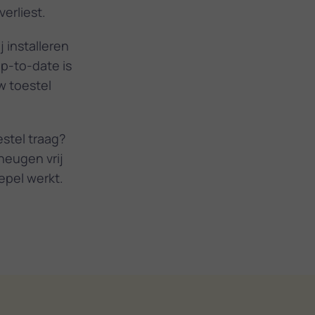
erliest.
j installeren
up-to-date is
w toestel
estel traag?
heugen vrij
epel werkt.