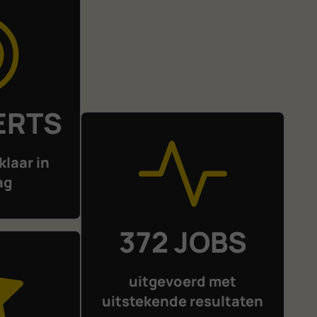
ERTS
klaar in
ag
372 JOBS
uitgevoerd met
uitstekende resultaten