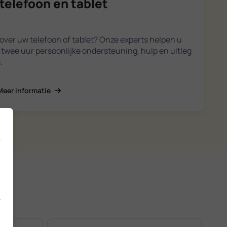
telefoon en tablet
over uw telefoon of tablet? Onze experts helpen u
ot twee uur persoonlijke ondersteuning, hulp en uitleg
.
Meer informatie
.