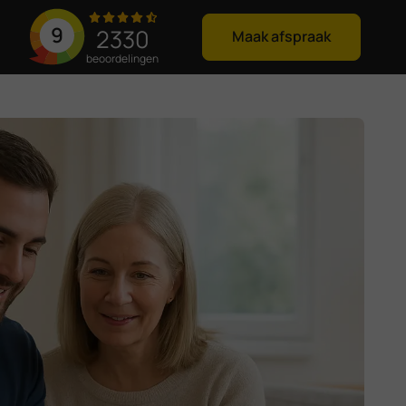
9
2330
Maak afspraak
beoordelingen