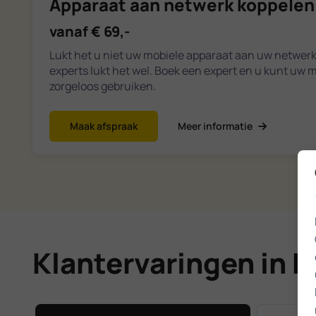
Apparaat aan netwerk koppelen
vanaf € 69,-
Lukt het u niet uw mobiele apparaat aan uw netwer
experts lukt het wel. Boek een expert en u kunt uw 
zorgeloos gebruiken.
Maak afspraak
Meer informatie
Klantervaringen in 