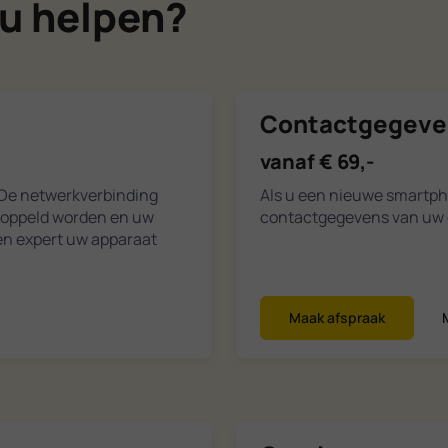
u helpen?
Contactgegeve
vanaf € 69,-
 De netwerkverbinding
Als u een nieuwe smartpho
koppeld worden en uw
contactgegevens van uw o
en expert uw apparaat
Maak afspraak