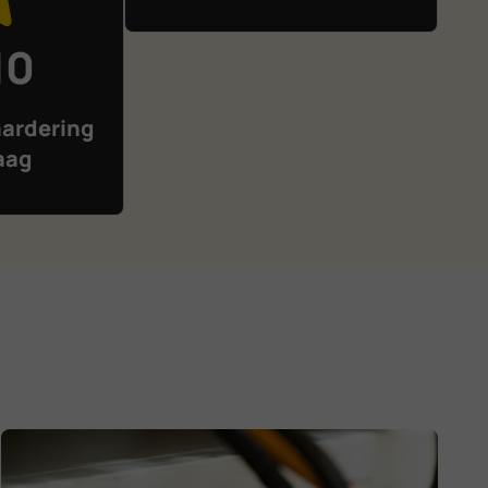
10
ardering
aag