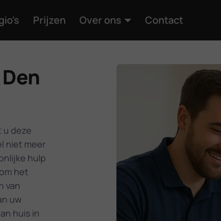
gio's
Prijzen
Over ons
Contact
n Den
t u deze
l niet meer
nlijke hulp
 om het
n van
an uw
an huis in