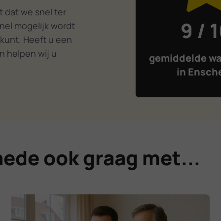
 dat we snel ter
9 / 
nel mogelijk wordt
 kunt. Heeft u een
n helpen wij u
gemiddelde wa
in Ensch
hede ook graag met...