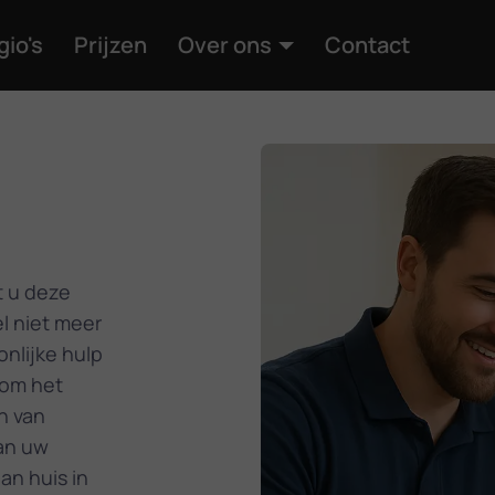
gio's
Prijzen
Over ons
Contact
t u deze
l niet meer
nlijke hulp
 om het
n van
an uw
an huis in