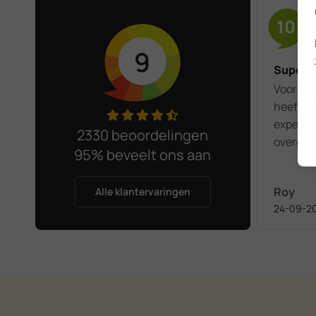
10
9
Super
Voor de 
heeft Fi
expert h
2330 beoordelingen
overgeze
95% beveelt ons aan
contact
er ik no
Roy
Alle klantervaringen
lopen. D
24-09-2
alles in
Menno s