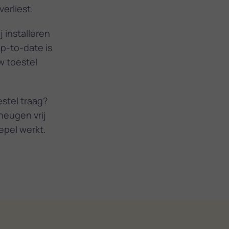
erliest.
j installeren
up-to-date is
w toestel
estel traag?
heugen vrij
epel werkt.