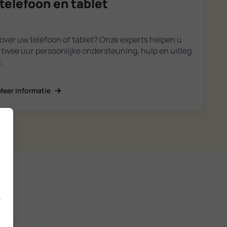
telefoon en tablet
over uw telefoon of tablet? Onze experts helpen u
ot twee uur persoonlijke ondersteuning, hulp en uitleg
.
Meer informatie
.