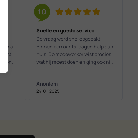
10
Snelle en goede service
 aan
De vraag werd snel opgepakt.
een mail
Binnen een aantal dagen hulp aan
 eerst
huis. De medewerker wist precies
e kpn.
wat hij moest doen en ging ook niet
eerder weg dan dat alles optimaal
werkte.
Anoniem
24-01-2025