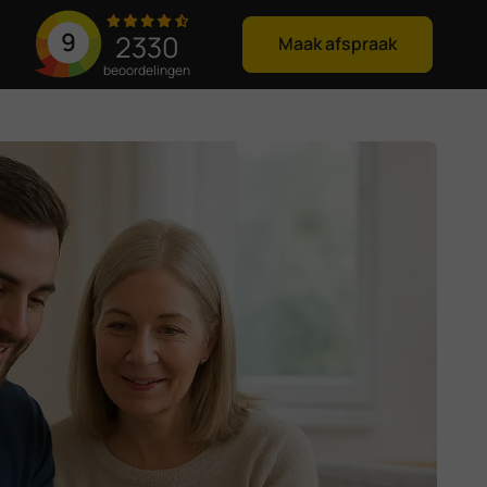
9
2330
Maak afspraak
beoordelingen