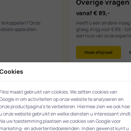
Overige vragen 
vanaf € 89,-
k te koppelen? Onze
Heeft u een andere vraag 
mobiele apparaten
graag. Krijg voor € 89,- t
aan huis van onze experts
Maak afspraak
Cookies
Fiksi maakt gebruikt van cookies. We zetten cookies van
Google in om activiteiten op onze website te analyseren en
Enschede
onze productpagina’s te verbeteren. Hiermee zien we ook hoe
u onze website gebruikt en welke diensten u interessant vindt
Na uw toestemming plaatsen we cookies van Google voor
marketing- en advertentiedoeleinden. Indien gewenst kunt u