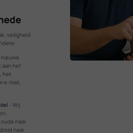
chede
k, veiligheid
andere:
w nieuwe
k aan het
, het
w e-mail,
tel
- Wij
en,
w oude naar
droid naar