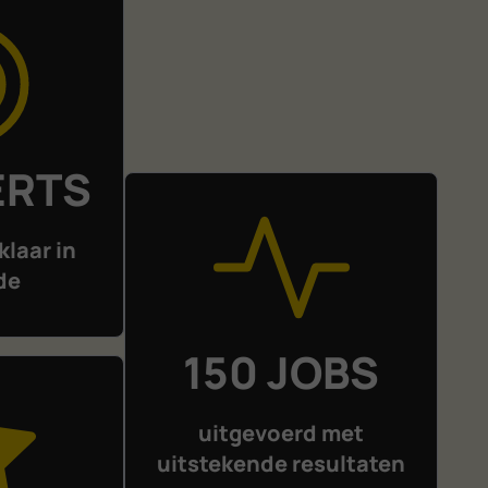
ERTS
klaar in
de
150 JOBS
uitgevoerd met
uitstekende resultaten