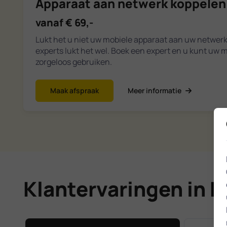
Apparaat aan netwerk koppelen
vanaf € 69,-
Lukt het u niet uw mobiele apparaat aan uw netwer
experts lukt het wel. Boek een expert en u kunt uw 
zorgeloos gebruiken.
Maak afspraak
Meer informatie
Klantervaringen in 