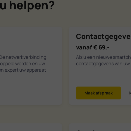
u helpen?
Contactgegeve
vanaf € 69,-
 De netwerkverbinding
Als u een nieuwe smartpho
koppeld worden en uw
contactgegevens van uw o
en expert uw apparaat
Maak afspraak