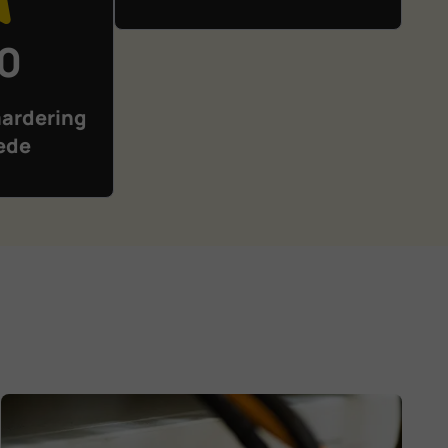
10
ardering
ede