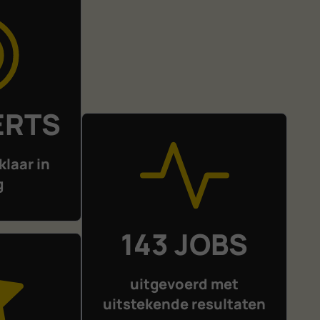
ERTS
klaar in
g
143 JOBS
uitgevoerd met
uitstekende resultaten