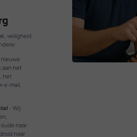
rg
k, veiligheid
andere:
w nieuwe
k aan het
, het
w e-mail,
tel
- Wij
en,
w oude naar
droid naar