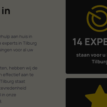
uk een andere dynamiek.
 in
ak bleek gelegen in het
 er twee verschillende e-
ounts op mijn laptop
(gmail en outlook). Nu
ail enige tijd geleden de
hulp aan huis in
14 EXP
ging aangescherpt en door
 experts in Tilburg
schikking van de accounts
singen voor al uw
 'leading' en gmail
staan voor u 
'), werd het versturen
Tilbur
n via de gmail account
ten, hebben wij de
 aangescherpte beveiliging
 effectief aan te
are 'twijfelgevallen'.
Tilburg staat
en werden niet verstuurd
ttevredenheid
ngewoon traag (drie uur).
d in onze
gmail 'leading' te maken en
8.
'volgend' is het probleem