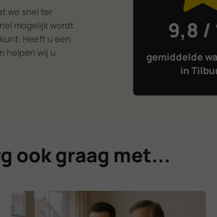
.
t we snel ter
9,8 /
nel mogelijk wordt
 kunt. Heeft u een
n helpen wij u
gemiddelde wa
in Tilbu
rg ook graag met...