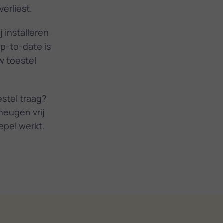
erliest.
j installeren
up-to-date is
w toestel
estel traag?
heugen vrij
epel werkt.