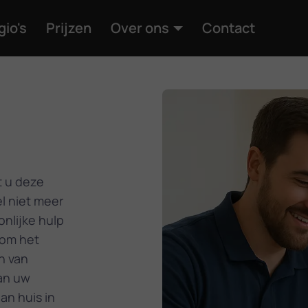
gio's
Prijzen
Over ons
Contact
t u deze
l niet meer
nlijke hulp
 om het
n van
an uw
an huis in