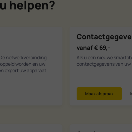
u helpen?
Contactgegeve
vanaf € 69,-
 De netwerkverbinding
Als u een nieuwe smartpho
koppeld worden en uw
contactgegevens van uw o
en expert uw apparaat
Maak afspraak