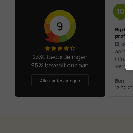
10
9
Bij dit
profess
Bij de m
apparat
2330 beoordelingen
infrast
95% beveelt ons aan
werden 
De desk
Ben
steeds o
Alle klantervaringen
12-07-20
onderna
gewaard
aangege
enige ti
daarna 
toegenom
verzende