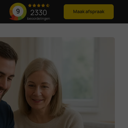
9
2330
Maak afspraak
beoordelingen