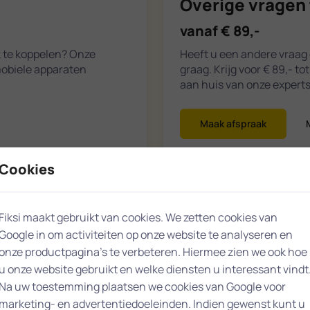
Overige vragen 
vanaf € 89,-
k te koppelen? Onze
Heeft u een andere vraag 
mobiele apparaten
graag. Krijg voor € 89,- t
aan huis van onze experts
Maak afspraak
Cookies
Fiksi maakt gebruikt van cookies. We zetten cookies van
Google in om activiteiten op onze website te analyseren en
ilburg
onze productpagina’s te verbeteren. Hiermee zien we ook hoe
u onze website gebruikt en welke diensten u interessant vindt
Na uw toestemming plaatsen we cookies van Google voor
marketing- en advertentiedoeleinden. Indien gewenst kunt u