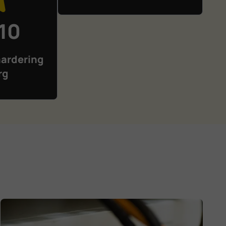
 10
ardering
rg