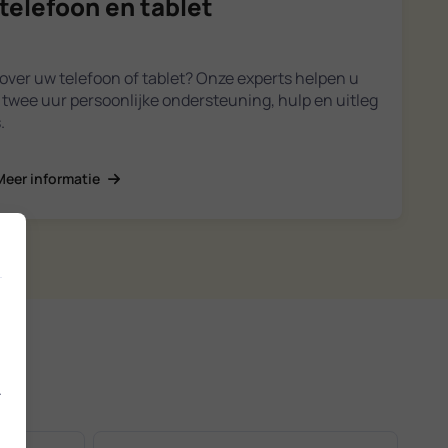
telefoon en tablet
over uw telefoon of tablet? Onze experts helpen u
ot twee uur persoonlijke ondersteuning, hulp en uitleg
.
Meer informatie
.