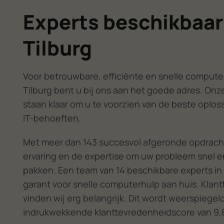
vraagst
Experts beschikbaar
De oorza
feit dat
Tilburg
mail acc
draaien 
heeft gm
Voor betrouwbare, efficiënte en snelle computer
beveili
Tilburg bent u bij ons aan het goede adres. Onze
de rang
staan klaar om u te voorzien van de beste oplos
(outlook
IT-behoeften.
'volgend
berichte
Met meer dan 143 succesvol afgeronde opdrach
door de
ervaring en de expertise om uw probleem snel en
als het w
pakken. Een team van 14 beschikbare experts in 
Bericht
garant voor snelle computerhulp aan huis. Klan
of buite
vinden wij erg belangrijk. Dit wordt weerspiegel
Door de 
indrukwekkende klanttevredenheidscore van 9,
outlook 