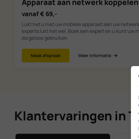
Apparaat aan netwerk koppelen
vanaf € 69,-
Lukt het u niet uw mobiele apparaat aan uw netwer
experts lukt het wel. Boek een expert en u kunt uw 
zorgeloos gebruiken.
Maak afspraak
Meer informatie
Klantervaringen in T