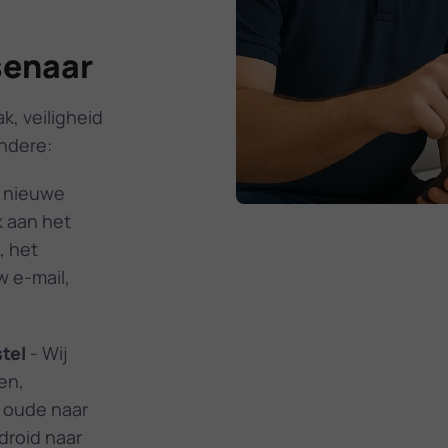
senaar
k, veiligheid
andere:
w nieuwe
k aan het
, het
w e-mail,
tel
- Wij
en,
w oude naar
droid naar