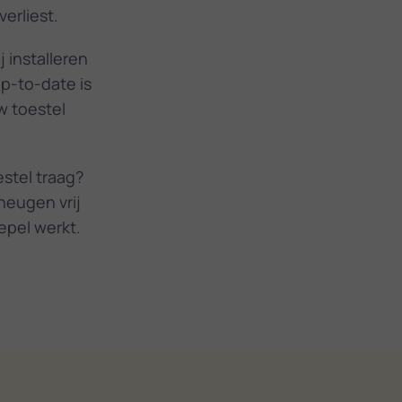
erliest.
j installeren
up-to-date is
w toestel
estel traag?
heugen vrij
epel werkt.