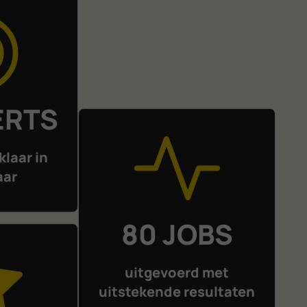
ERTS
klaar in
aar
80 JOBS
uitgevoerd met
uitstekende resultaten