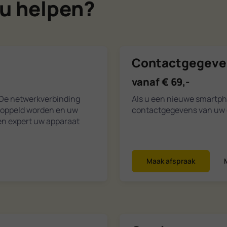
u helpen?
Contactgegeve
vanaf € 69,-
 De netwerkverbinding
Als u een nieuwe smartpho
koppeld worden en uw
contactgegevens van uw o
en expert uw apparaat
Maak afspraak