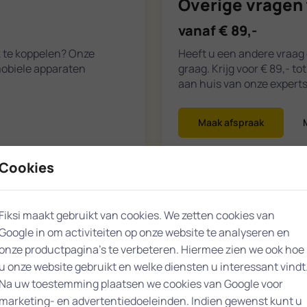
Overige vragen 
vanaf € 89,-
k te koppelen? Onze
Heeft u een andere vraag 
mobiele apparaten
graag. Krijg voor € 89,- t
aan huis van onze experts
Maak afspraak
Cookies
Fiksi maakt gebruikt van cookies. We zetten cookies van
Google in om activiteiten op onze website te analyseren en
Wassenaar
onze productpagina’s te verbeteren. Hiermee zien we ook hoe
u onze website gebruikt en welke diensten u interessant vindt
Na uw toestemming plaatsen we cookies van Google voor
marketing- en advertentiedoeleinden. Indien gewenst kunt u