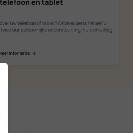
telefoon en tablet
over uw telefoon of tablet? Onze experts helpen u
ot twee uur persoonlijke ondersteuning, hulp en uitleg
.
Meer informatie
.