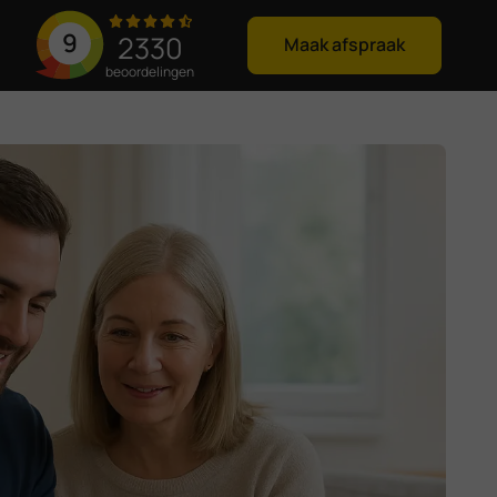
9
2330
Maak afspraak
beoordelingen