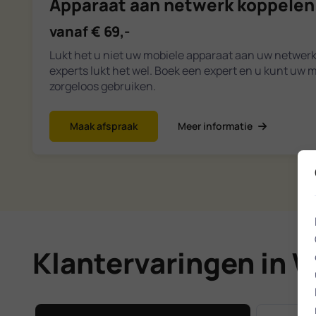
Apparaat aan netwerk koppelen
vanaf € 69,-
Lukt het u niet uw mobiele apparaat aan uw netwer
experts lukt het wel. Boek een expert en u kunt uw 
zorgeloos gebruiken.
Maak afspraak
Meer informatie
Klantervaringen in 