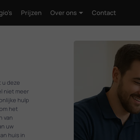
gio's
Prijzen
Over ons
Contact
t u deze
l niet meer
nlijke hulp
 om het
n van
an uw
an huis in