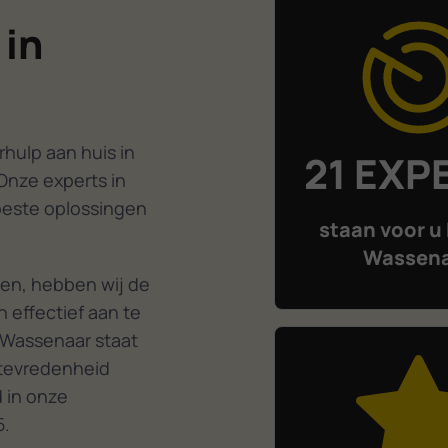
 in
hulp aan huis in
21 EXP
Onze experts in
beste oplossingen
staan voor u 
Wassen
en, hebben wij de
 effectief aan te
 Wassenaar staat
ttevredenheid
d in onze
5.