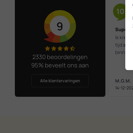
10
9
Super 
Ik kreeg 
tijd aan
binnen v
2330 beoordelingen
95% beveelt ons aan
M.G.M.
Alle klantervaringen
14-12-20