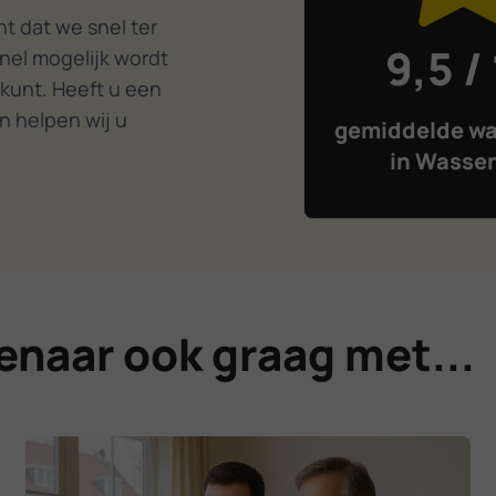
t dat we snel ter
9,5 /
nel mogelijk wordt
 kunt. Heeft u een
n helpen wij u
gemiddelde wa
in Wasse
enaar ook graag met...