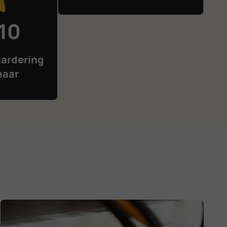
 10
ardering
naar