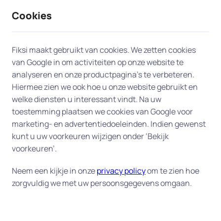
Cookies
9 / 10
2330 reviews
Fiksi maakt gebruikt van cookies. We zetten cookies
van Google in om activiteiten op onze website te
Telefoon en tablet in Zutphen
analyseren en onze productpagina’s te verbeteren.
Hiermee zien we ook hoe u onze website gebruikt en
welke diensten u interessant vindt. Na uw
Heeft u een nieuwe smartphone of tablet en wilt u
toestemming plaatsen we cookies van Google voor
deze goed laten instellen? Of werkt uw huidige
marketing- en advertentiedoeleinden. Indien gewenst
toestel niet meer naar behoren? Onze
kunt u uw voorkeuren wijzigen onder ‘Bekijk
deskundigen bieden persoonlijke hulp aan huis
voorkeuren’.
voor telefoon en tablet. Of het nu gaat om het
instellen van een nieuw apparaat, het overzetten
Neem een kijkje in onze
privacy policy
om te zien hoe
zorgvuldig we met uw persoonsgegevens omgaan.
van gegevens of het verbeteren van de prestaties
van uw toestel – wij helpen u graag, snel en
vakkundig aan huis in Zutphen.