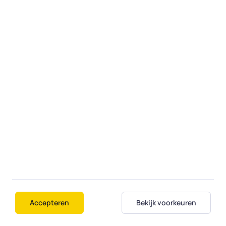
Hulp aan huis
Bij een opdracht aan huis komt de expert
langs op een door u gekozen dag en tijd. Of,
als dat kan én u dat wilt, bedient een expert
uw computer op afstand alsof hij bij u thuis
is.
Fiksi
Over ons
Contact
Diensten
Regio's
Accepteren
Bekijk voorkeuren
Veelgestelde vragen