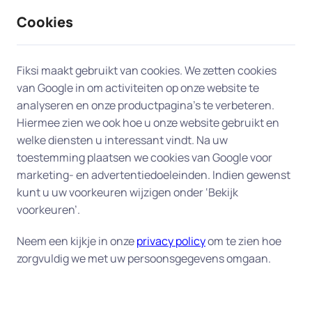
Cookies
9 / 10
2330 reviews
Fiksi maakt gebruikt van cookies. We zetten cookies
van Google in om activiteiten op onze website te
Televisie en radio in Uithoorn
analyseren en onze productpagina’s te verbeteren.
Hiermee zien we ook hoe u onze website gebruikt en
welke diensten u interessant vindt. Na uw
Laat onze experts in Uithoorn uw
toestemming plaatsen we cookies van Google voor
entertainmentervaring naar een hoger niveau
marketing- en advertentiedoeleinden. Indien gewenst
tillen. Of u nu hulp nodig heeft bij de installatie van
kunt u uw voorkeuren wijzigen onder ‘Bekijk
uw nieuwe flatscreen, uw favoriete radiostation
voorkeuren’.
niet meer kunt vinden of problemen ondervindt
met uw afstandsbediening, onze experts komen
Neem een kijkje in onze
privacy policy
om te zien hoe
zorgvuldig we met uw persoonsgegevens omgaan.
naar u toe in Uithoorn om u aan huis te helpen.
Oplossingen in Uithoorn