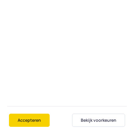
Hulp aan huis
Bij een opdracht aan huis komt de expert
langs op een door u gekozen dag en tijd. Of,
als dat kan én u dat wilt, bedient een expert
uw computer op afstand alsof hij bij u thuis
is.
Fiksi
Over ons
Contact
Diensten
Accepteren
Bekijk voorkeuren
Regio's