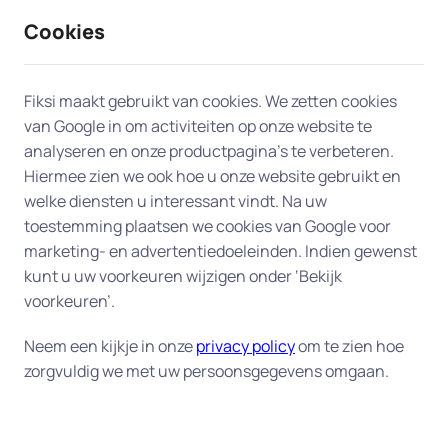
Cookies
9 / 10
2330 reviews
Fiksi maakt gebruikt van cookies. We zetten cookies
van Google in om activiteiten op onze website te
Computer en laptop in Bergen
analyseren en onze productpagina’s te verbeteren.
Hiermee zien we ook hoe u onze website gebruikt en
op Zoom
welke diensten u interessant vindt. Na uw
toestemming plaatsen we cookies van Google voor
Ervaart u problemen met uw computer of laptop?
marketing- en advertentiedoeleinden. Indien gewenst
Onze experts in Bergen op Zoom staan klaar om u
kunt u uw voorkeuren wijzigen onder ‘Bekijk
snel aan huis te helpen. Of op afstand als u dat wilt
voorkeuren’.
en dat mogelijk is.
Neem een kijkje in onze
privacy policy
om te zien hoe
Onze oplossingen in Bergen op
zorgvuldig we met uw persoonsgegevens omgaan.
Zoom