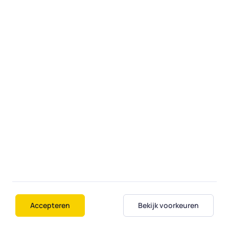
Bij een opdracht aan huis komt de expert
langs op een door u gekozen dag en tijd. Of,
als dat kan én u dat wilt, bedient een expert
uw computer op afstand alsof hij bij u thuis
is.
Fiksi
Over ons
Contact
Diensten
Regio's
Accepteren
Bekijk voorkeuren
Veelgestelde vragen
Student aan huis