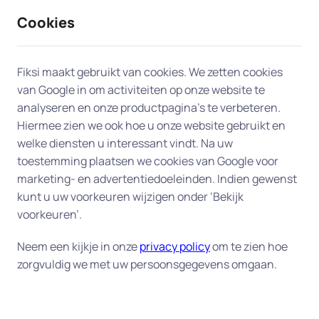
Cookies
9 / 10
2330 reviews
Fiksi maakt gebruikt van cookies. We zetten cookies
van Google in om activiteiten op onze website te
Printer en scanner in Bergen
analyseren en onze productpagina’s te verbeteren.
Hiermee zien we ook hoe u onze website gebruikt en
op Zoom
welke diensten u interessant vindt. Na uw
toestemming plaatsen we cookies van Google voor
Problemen met de instellingen of drivers van uw
marketing- en advertentiedoeleinden. Indien gewenst
printer of scanner? Onze experts in Bergen op
kunt u uw voorkeuren wijzigen onder ‘Bekijk
Zoom komen bij u thuis voor snelle, professionele
voorkeuren’.
service. We herstellen verbindingsproblemen,
Neem een kijkje in onze
privacy policy
om te zien hoe
lossen vastgelopen printwachtrijen op, zetten
zorgvuldig we met uw persoonsgegevens omgaan.
automatisch dubbelzijdig afdrukken correct aan
en configureren scan-naar-e-mail of cloud
wanneer de instellingen verkeerd staan. Ongeacht