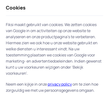
Cookies
9 / 10
2330 reviews
Fiksi maakt gebruikt van cookies. We zetten cookies
van Google in om activiteiten op onze website te
Dataherstel en backup in
analyseren en onze productpagina’s te verbeteren.
Hiermee zien we ook hoe u onze website gebruikt en
Gilze
welke diensten u interessant vindt. Na uw
toestemming plaatsen we cookies van Google voor
Uw digitale veiligheid begint bij een goede back-
marketing- en advertentiedoeleinden. Indien gewenst
up.
Fiksi helpt u aan huis in Gilze bij het herstellen
kunt u uw voorkeuren wijzigen onder ‘Bekijk
van verloren bestanden en het instellen van een
voorkeuren’.
betrouwbaar back-up-systeem, zodat uw
Neem een kijkje in onze
privacy policy
om te zien hoe
gegevens altijd veilig zijn. Of het nu gaat om
zorgvuldig we met uw persoonsgegevens omgaan.
dierbare foto's, belangrijke documenten of uw
complete administratie – wij zorgen dat alles goed
beschermd is tegen verlies of schade. Onze