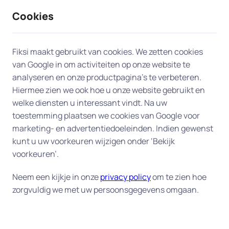
Cookies
9 / 10
2330 reviews
Fiksi maakt gebruikt van cookies. We zetten cookies
van Google in om activiteiten op onze website te
Dataherstel en backup in
analyseren en onze productpagina’s te verbeteren.
Hiermee zien we ook hoe u onze website gebruikt en
Huissen
welke diensten u interessant vindt. Na uw
toestemming plaatsen we cookies van Google voor
Uw digitale veiligheid begint bij een goede back-
marketing- en advertentiedoeleinden. Indien gewenst
up.
Fiksi helpt u aan huis in Huissen bij het
kunt u uw voorkeuren wijzigen onder ‘Bekijk
herstellen van verloren bestanden en het instellen
voorkeuren’.
van een betrouwbaar back-up-systeem, zodat uw
Neem een kijkje in onze
privacy policy
om te zien hoe
gegevens altijd veilig zijn. Of het nu gaat om
zorgvuldig we met uw persoonsgegevens omgaan.
dierbare foto's, belangrijke documenten of uw
complete administratie – wij zorgen dat alles goed
beschermd is tegen verlies of schade. Onze