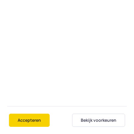
Hulp aan huis
Bij een opdracht aan huis komt de expert
langs op een door u gekozen dag en tijd. Of,
als dat kan én u dat wilt, bedient een expert
uw computer op afstand alsof hij bij u thuis
is.
Fiksi
Over ons
Contact
Diensten
Accepteren
Bekijk voorkeuren
Regio's