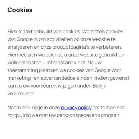
Cookies
9 / 10
2330 reviews
Fiksi maakt gebruikt van cookies. We zetten cookies
van Google in om activiteiten op onze website te
Televisie en radio in Huissen
analyseren en onze productpagina’s te verbeteren.
Hiermee zien we ook hoe u onze website gebruikt en
welke diensten u interessant vindt. Na uw
Laat onze experts in Huissen uw
toestemming plaatsen we cookies van Google voor
entertainmentervaring naar een hoger niveau
marketing- en advertentiedoeleinden. Indien gewenst
tillen. Of u nu hulp nodig heeft bij de installatie van
kunt u uw voorkeuren wijzigen onder ‘Bekijk
uw nieuwe flatscreen, uw favoriete radiostation
voorkeuren’.
niet meer kunt vinden of problemen ondervindt
met uw afstandsbediening, onze experts komen
Neem een kijkje in onze
privacy policy
om te zien hoe
zorgvuldig we met uw persoonsgegevens omgaan.
naar u toe in Huissen om u aan huis te helpen.
Oplossingen in Huissen