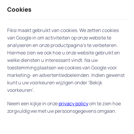
Cookies
9 / 10
2330 reviews
Fiksi maakt gebruikt van cookies. We zetten cookies
van Google in om activiteiten op onze website te
Dataherstel en backup in
analyseren en onze productpagina’s te verbeteren.
Hiermee zien we ook hoe u onze website gebruikt en
Vleuten
welke diensten u interessant vindt. Na uw
toestemming plaatsen we cookies van Google voor
Uw digitale veiligheid begint bij een goede back-
marketing- en advertentiedoeleinden. Indien gewenst
up.
Fiksi helpt u aan huis in Vleuten bij het
kunt u uw voorkeuren wijzigen onder ‘Bekijk
herstellen van verloren bestanden en het instellen
voorkeuren’.
van een betrouwbaar back-up-systeem, zodat uw
Neem een kijkje in onze
privacy policy
om te zien hoe
gegevens altijd veilig zijn. Of het nu gaat om
zorgvuldig we met uw persoonsgegevens omgaan.
dierbare foto's, belangrijke documenten of uw
complete administratie – wij zorgen dat alles goed
beschermd is tegen verlies of schade. Onze