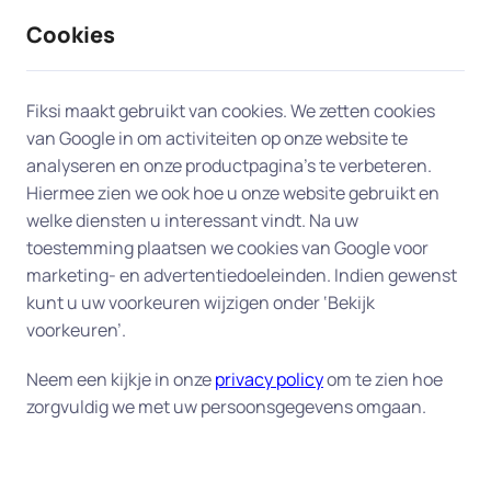
Cookies
9 / 10
2330 reviews
Fiksi maakt gebruikt van cookies. We zetten cookies
van Google in om activiteiten op onze website te
Les en uitleg in Vleuten
analyseren en onze productpagina’s te verbeteren.
Hiermee zien we ook hoe u onze website gebruikt en
Persoonlijke computerles aan huis
welke diensten u interessant vindt. Na uw
toestemming plaatsen we cookies van Google voor
– duidelijke uitleg op uw eigen
marketing- en advertentiedoeleinden. Indien gewenst
tempo
kunt u uw voorkeuren wijzigen onder ‘Bekijk
voorkeuren’.
Wilt u beter leren omgaan met uw computer,
laptop of tablet? Onze deskundige experts geven
Neem een kijkje in onze
privacy policy
om te zien hoe
zorgvuldig we met uw persoonsgegevens omgaan.
computerles aan huis in Vleuten
in begrijpelijke
taal – op een tempo dat bij ú past. Wij helpen u
stap voor stap met e-mail, internet,