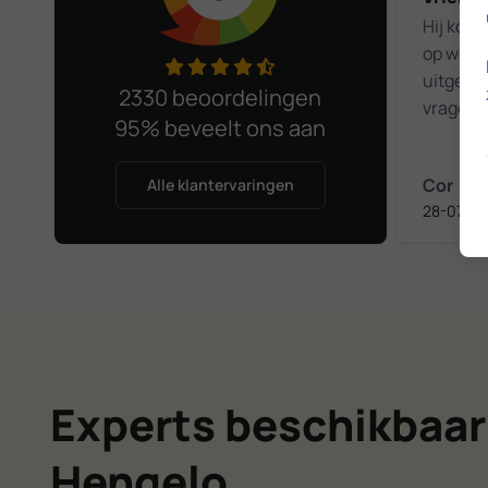
Hij komt 
op wense
uitgeleg
2330 beoordelingen
vragen h
95% beveelt ons aan
Het was
kennism
Cor
Alle klantervaringen
28-07-2
Experts beschikbaar
Hengelo