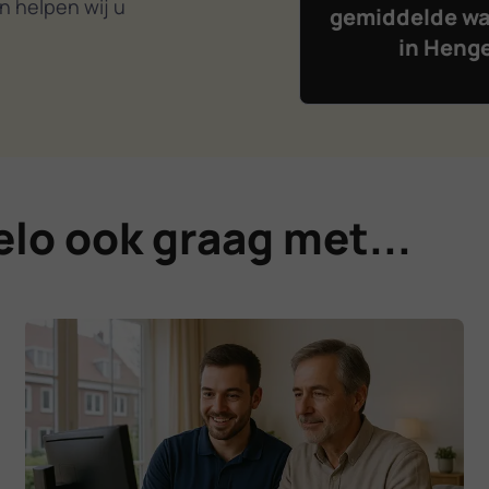
n helpen wij u
gemiddelde wa
in Heng
lo ook graag met...