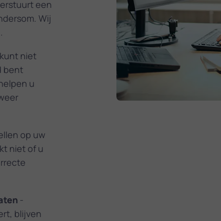
verstuurt een
andersom. Wij
.
kunt niet
d bent
 helpen u
 weer
tellen op uw
t niet of u
orrecte
aten
-
rt, blijven