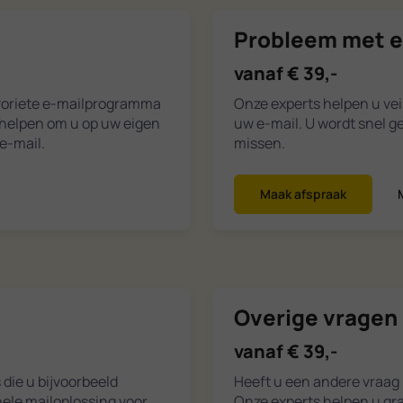
Probleem met e
vanaf € 39,-
avoriete e-mailprogramma
Onze experts helpen u vei
d helpen om u op uw eigen
uw e-mail. U wordt snel g
e-mail.
missen.
Maak afspraak
Overige vragen 
vanaf € 39,-
 die u bijvoorbeeld
Heeft u een andere vraag
ele mailoplossing voor
Onze experts helpen u gra