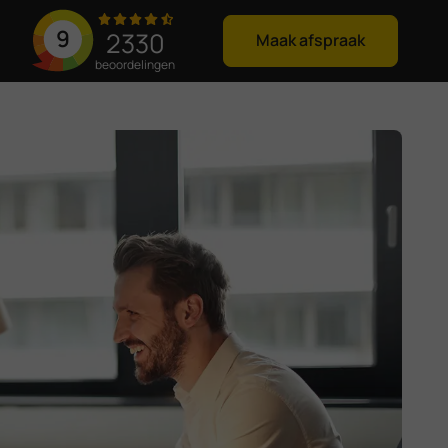
9
2330
Maak afspraak
beoordelingen