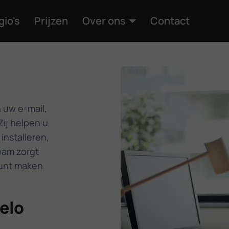
gio's
Prijzen
Over ons
Contact
 uw e-mail,
Zij helpen u
installeren,
eam zorgt
kunt maken
elo