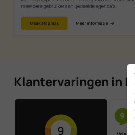
meerdere gebruikers en gedeelde agenda’s.
Maak afspraak
Meer informatie
Klantervaringen in 
9
9
Vriende