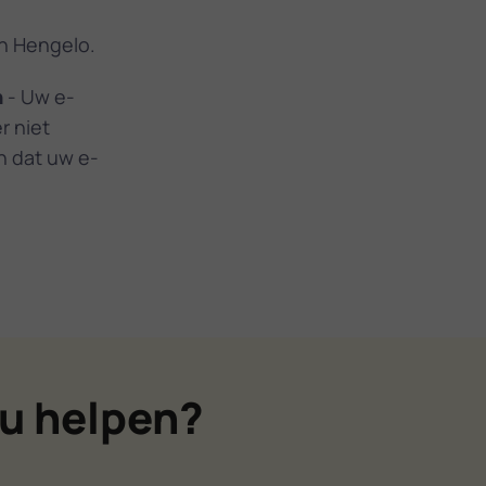
in Hengelo.
n
- Uw e-
r niet
en dat uw e-
u helpen?