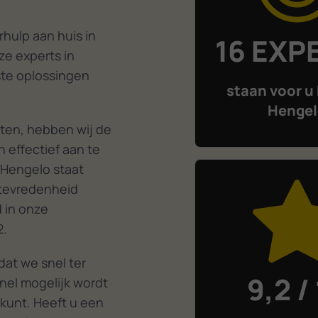
hulp aan huis in
16 EXP
ze experts in
ste oplossingen
staan voor u 
Henge
ten, hebben wij de
 effectief aan te
 Hengelo staat
ttevredenheid
d in onze
2.
at we snel ter
9,2 /
nel mogelijk wordt
 kunt. Heeft u een