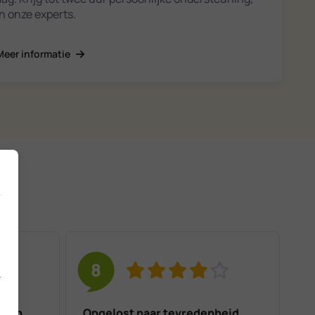
n onze experts.
Meer informatie
8
.
geen
Opgelost naar tevredenheid