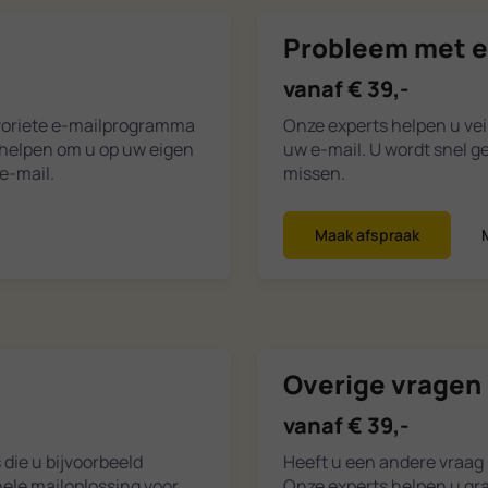
Probleem met e
vanaf € 39,-
avoriete e-mailprogramma
Onze experts helpen u vei
d helpen om u op uw eigen
uw e-mail. U wordt snel g
e-mail.
missen.
Maak afspraak
Overige vragen 
vanaf € 39,-
 die u bijvoorbeeld
Heeft u een andere vraag
ele mailoplossing voor
Onze experts helpen u gra