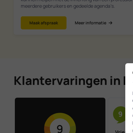
meerdere gebruikers en gedeelde agenda’s.
Maak afspraak
Meer informatie
Klantervaringen in 
9
9
Vriende