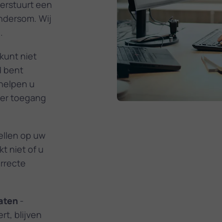
verstuurt een
andersom. Wij
.
kunt niet
d bent
 helpen u
eer toegang
tellen op uw
t niet of u
orrecte
aten
-
rt, blijven