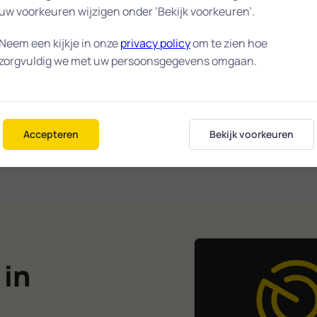
uw voorkeuren wijzigen onder ‘Bekijk voorkeuren’.
vriendelijk over. Hij gaat in
Hele fijne hulp van Hans, d
n die ik had. Er wordt
combinatie maakte van po
Neem een kijkje in onze
privacy policy
om te zien hoe
d wat hij gaat doen. Als je
en wifi voor ons huis met v
zorgvuldig we met uw persoonsgegevens omgaan.
ebt dan gaat hij daar op in.
kamers en betonnen mure
 een aangename
hebben we op drie verdiep
aking.
prima internet!
Rosa
Accepteren
Bekijk voorkeuren
026
29-08-2025
 in