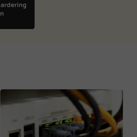
ardering
rn