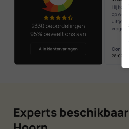
Hij komt 
op wense
uitgeleg
2330 beoordelingen
vragen h
95% beveelt ons aan
Het was
kennism
Cor
Alle klantervaringen
28-07-2
Experts beschikbaar
Hoorn