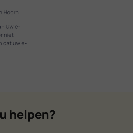
in Hoorn.
n
- Uw e-
r niet
en dat uw e-
u helpen?