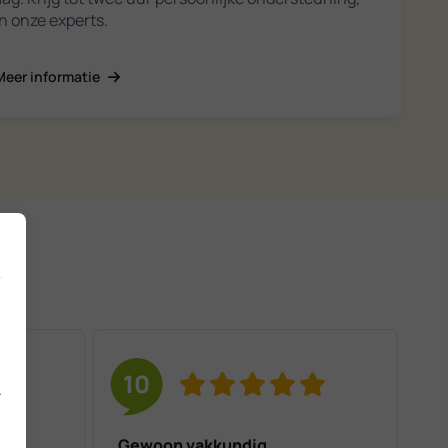
n onze experts.
Meer informatie
10
.
Gewoon vakkundig