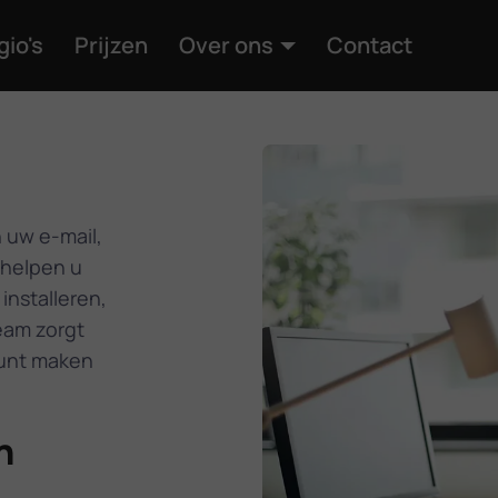
gio's
Prijzen
Over ons
Contact
 uw e-mail,
 helpen u
installeren,
eam zorgt
kunt maken
n