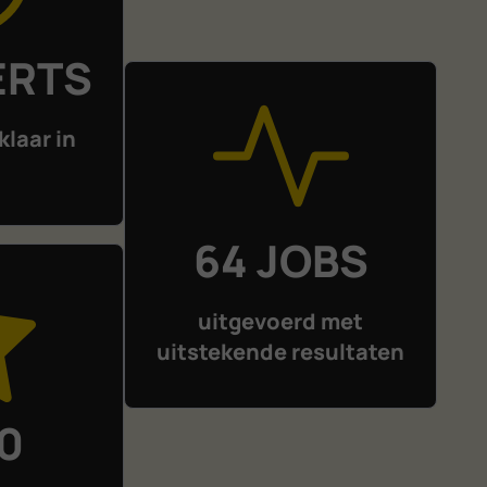
ERTS
klaar in
n
64 JOBS
uitgevoerd met
uitstekende resultaten
10