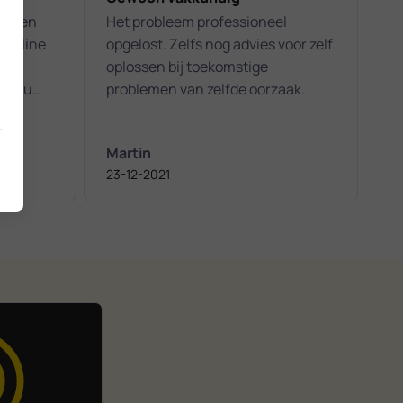
ie een
Het probleem professioneel
werline
opgelost. Zelfs nog advies voor zelf
eel
oplossen bij toekomstige
n. Nu
problemen van zelfde oorzaak.
ingen
Martin
23-12-2021