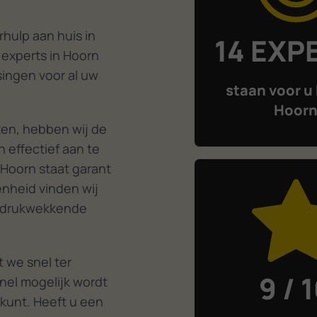
hulp aan huis in
14 EXP
 experts in Hoorn
singen voor al uw
staan voor u 
Hoor
en, hebben wij de
 effectief aan te
 Hoorn staat garant
enheid vinden wij
 indrukwekkende
 we snel ter
9 / 
nel mogelijk wordt
 kunt. Heeft u een