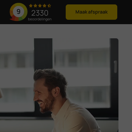
9
2330
Maak afspraak
beoordelingen