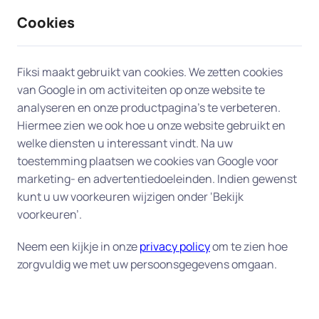
Cookies
9 / 10
2330 reviews
Fiksi maakt gebruikt van cookies. We zetten cookies
van Google in om activiteiten op onze website te
Les en uitleg in Bergen (NH)
analyseren en onze productpagina’s te verbeteren.
Hiermee zien we ook hoe u onze website gebruikt en
Persoonlijke computerles aan huis
welke diensten u interessant vindt. Na uw
toestemming plaatsen we cookies van Google voor
– duidelijke uitleg op uw eigen
marketing- en advertentiedoeleinden. Indien gewenst
tempo
kunt u uw voorkeuren wijzigen onder ‘Bekijk
voorkeuren’.
Wilt u beter leren omgaan met uw computer,
laptop of tablet? Onze deskundige experts geven
Neem een kijkje in onze
privacy policy
om te zien hoe
zorgvuldig we met uw persoonsgegevens omgaan.
computerles aan huis in Bergen (NH)
in
begrijpelijke taal – op een tempo dat bij ú past. Wij
helpen u stap voor stap met e-mail, internet,