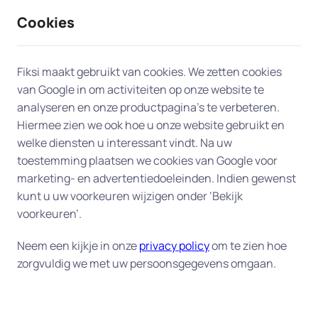
Cookies
9 / 10
2330 reviews
Fiksi maakt gebruikt van cookies. We zetten cookies
van Google in om activiteiten op onze website te
E-mail in Bergen (NH)
analyseren en onze productpagina’s te verbeteren.
Hiermee zien we ook hoe u onze website gebruikt en
welke diensten u interessant vindt. Na uw
Bij problemen met het instellen of gebruiken van
toestemming plaatsen we cookies van Google voor
uw e-mail, zijn onze experts in Bergen (NH) er om
marketing- en advertentiedoeleinden. Indien gewenst
u te helpen. Zij helpen u aan huis of op afstand om
kunt u uw voorkeuren wijzigen onder ‘Bekijk
uw e-mailaccounts te installeren, beveiligen en en
voorkeuren’.
problemen op te lossen. Ons team zorgt ervoor
dat u weer snel en gemakkelijk contact kunt
Neem een kijkje in onze
privacy policy
om te zien hoe
zorgvuldig we met uw persoonsgegevens omgaan.
maken met uw digitale wereld.
Onze oplossingen in Bergen (NH)