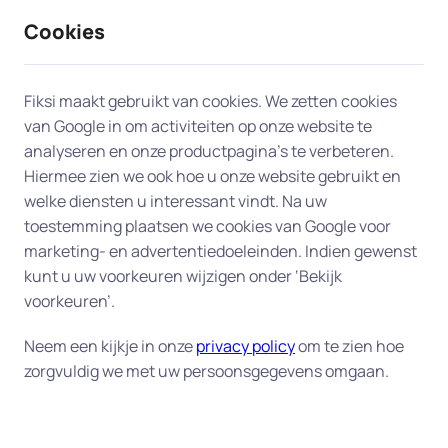
Cookies
9 / 10
2330 reviews
Fiksi maakt gebruikt van cookies. We zetten cookies
van Google in om activiteiten op onze website te
Les en uitleg in Bunnik
analyseren en onze productpagina’s te verbeteren.
Hiermee zien we ook hoe u onze website gebruikt en
Persoonlijke computerles aan huis
welke diensten u interessant vindt. Na uw
toestemming plaatsen we cookies van Google voor
– duidelijke uitleg op uw eigen
marketing- en advertentiedoeleinden. Indien gewenst
tempo
kunt u uw voorkeuren wijzigen onder ‘Bekijk
voorkeuren’.
Wilt u beter leren omgaan met uw computer,
laptop of tablet? Onze deskundige experts geven
Neem een kijkje in onze
privacy policy
om te zien hoe
zorgvuldig we met uw persoonsgegevens omgaan.
computerles aan huis in Bunnik
in begrijpelijke
taal – op een tempo dat bij ú past. Wij helpen u
stap voor stap met e-mail, internet,