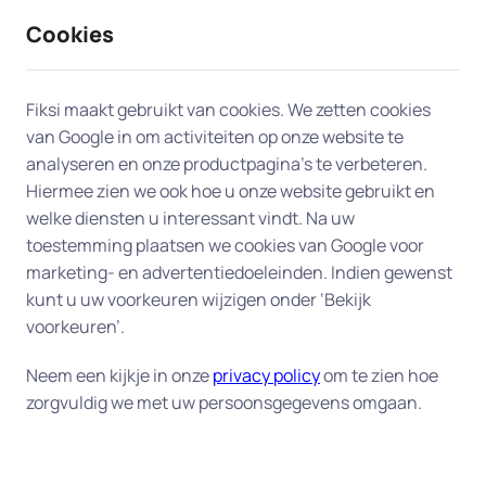
Cookies
9 / 10
2330 reviews
Fiksi maakt gebruikt van cookies. We zetten cookies
van Google in om activiteiten op onze website te
Telefoon en tablet in Bunnik
analyseren en onze productpagina’s te verbeteren.
Hiermee zien we ook hoe u onze website gebruikt en
welke diensten u interessant vindt. Na uw
Heeft u een nieuwe smartphone of tablet en wilt u
toestemming plaatsen we cookies van Google voor
deze goed laten instellen? Of werkt uw huidige
marketing- en advertentiedoeleinden. Indien gewenst
toestel niet meer naar behoren? Onze
kunt u uw voorkeuren wijzigen onder ‘Bekijk
deskundigen bieden persoonlijke hulp aan huis
voorkeuren’.
voor telefoon en tablet. Of het nu gaat om het
instellen van een nieuw apparaat, het overzetten
Neem een kijkje in onze
privacy policy
om te zien hoe
zorgvuldig we met uw persoonsgegevens omgaan.
van gegevens of het verbeteren van de prestaties
van uw toestel – wij helpen u graag, snel en
vakkundig aan huis in Bunnik.