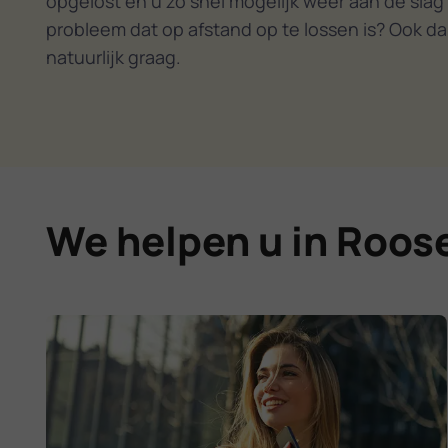
opgelost en u zo snel mogelijk weer aan de slag
probleem dat op afstand op te lossen is? Ook da
natuurlijk graag.
We helpen u in Roose