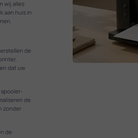
 wij alles
 aan huis in
nnen.
erstellen de
rinter,
gen dat uw
 spooler­
imaliseren de
n zonder
en de