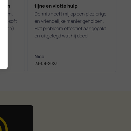
olpen
fijne en vlotte hulp
olpen,
Dennis heeft mij op een plezierige
Microsoft
en vriendelijke manier geholpen.
n doen)
Het probleem effectief aangepakt
den.
en uitgelegd wat hij deed.
Nico
23-09-2023