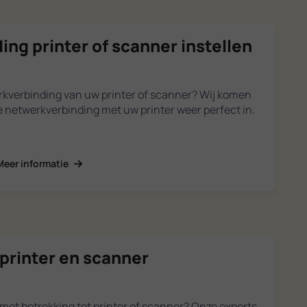
ng printer of scanner instellen
verbinding van uw printer of scanner? Wij komen
de netwerkverbinding met uw printer weer perfect in.
Meer informatie
printer en scanner
met betrekking tot printer of scanner? Onze experts