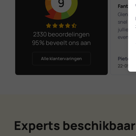
9
Fantast
Glenn he
snel ge
jullie e
2330 beoordelingen
eventue
95% beveelt ons aan
comput
COMPLI
Pieter
Alle klantervaringen
22-05-2
Experts beschikbaar