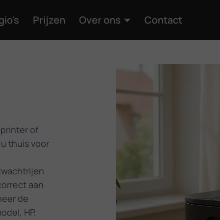
gio's
Prijzen
Over ons
Contact
n
printer of
u thuis voor
twachtrijen
correct aan
neer de
odel, HP,