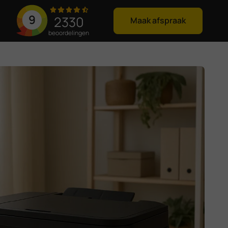
9
2330
Maak afspraak
beoordelingen