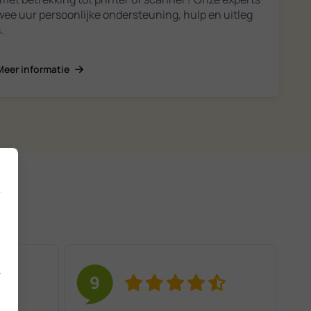
twee uur persoonlijke ondersteuning, hulp en uitleg
.
Meer informatie
.
9