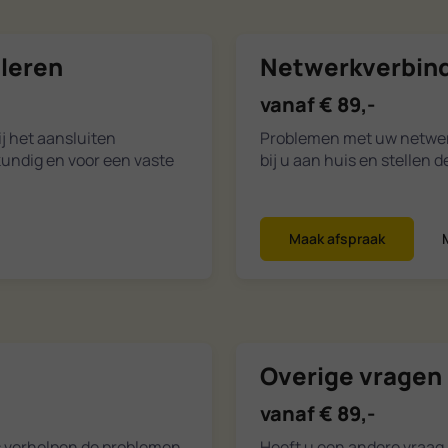
lleren
Netwerkverbindi
vanaf € 89,-
j het aansluiten
Problemen met uw netwerk
kundig en voor een vaste
bij u aan huis en stellen 
Maak afspraak
Overige vragen 
vanaf € 89,-
s verhelpen de problemen
Heeft u een andere vraag 