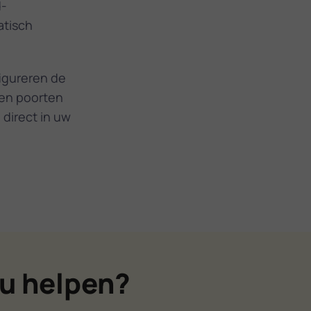
d­
atisch
igureren de
ren poorten
direct in uw
u helpen?