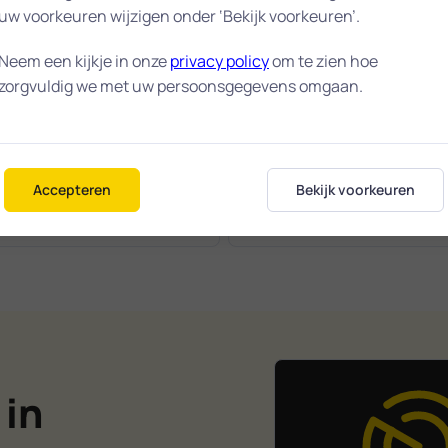
uw voorkeuren wijzigen onder ‘Bekijk voorkeuren’.
isch!!!!
Vriendelijk en goed geh
eft mij keurig netjes en
Jeroen heeft mij prima geh
Neem een kijkje in onze
privacy policy
om te zien hoe
holpen met alles en hou
maar door een storing bij 
zorgvuldig we met uw persoonsgegevens omgaan.
-mail adres zeker aan voor
(waar Jeroen niets aan ko
le toekomstige
helaas niet af kunnen ron
erproblemen.
MENT :-)
Accepteren
Bekijk voorkeuren
Marc
025
04-05-2025
 in