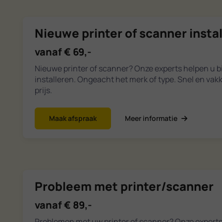
Nieuwe printer of scanner insta
vanaf € 69,-
Nieuwe printer of scanner? Onze experts helpen u bi
installeren. Ongeacht het merk of type. Snel en vak
prijs.
Maak afspraak
Meer informatie
Probleem met printer/scanner
vanaf € 89,-
Problemen met uw printer of scanner? Onze expert