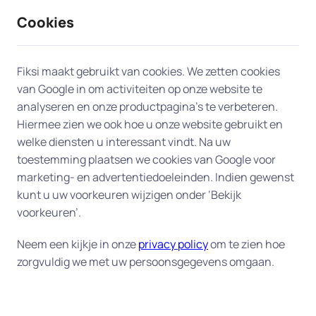
Cookies
9 / 10
2330 reviews
Fiksi maakt gebruikt van cookies. We zetten cookies
van Google in om activiteiten op onze website te
Smart home en domotica in
analyseren en onze productpagina’s te verbeteren.
Hiermee zien we ook hoe u onze website gebruikt en
Alkmaar
welke diensten u interessant vindt. Na uw
toestemming plaatsen we cookies van Google voor
Slim wonen begint bij Fiksi.
Van slimme
marketing- en advertentiedoeleinden. Indien gewenst
deurbellen en verlichting tot thermostaten en
kunt u uw voorkeuren wijzigen onder ‘Bekijk
spraakgestuurde assistenten – Fiksi helpt u graag
voorkeuren’.
in Alkmaar met het installeren, instellen en
Neem een kijkje in onze
privacy policy
om te zien hoe
optimaal gebruiken van uw smart home-
zorgvuldig we met uw persoonsgegevens omgaan.
apparaten. Of u nu net begint met domotica of uw
bestaande systeem wilt uitbreiden, wij zorgen dat
alles soepel werkt én goed beveiligd is. Denk