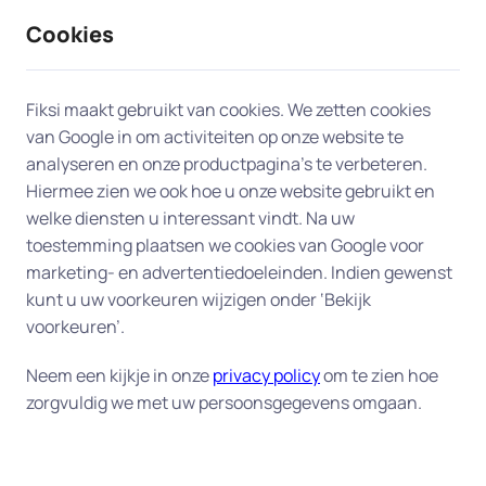
Cookies
9 / 10
2330 reviews
Fiksi maakt gebruikt van cookies. We zetten cookies
van Google in om activiteiten op onze website te
Smart home en domotica in
analyseren en onze productpagina’s te verbeteren.
Hiermee zien we ook hoe u onze website gebruikt en
Amersfoort
welke diensten u interessant vindt. Na uw
toestemming plaatsen we cookies van Google voor
Slim wonen begint bij Fiksi.
Van slimme
marketing- en advertentiedoeleinden. Indien gewenst
deurbellen en verlichting tot thermostaten en
kunt u uw voorkeuren wijzigen onder ‘Bekijk
spraakgestuurde assistenten – Fiksi helpt u graag
voorkeuren’.
in Amersfoort met het installeren, instellen en
Neem een kijkje in onze
privacy policy
om te zien hoe
optimaal gebruiken van uw smart home-
zorgvuldig we met uw persoonsgegevens omgaan.
apparaten. Of u nu net begint met domotica of uw
bestaande systeem wilt uitbreiden, wij zorgen dat
alles soepel werkt én goed beveiligd is. Denk