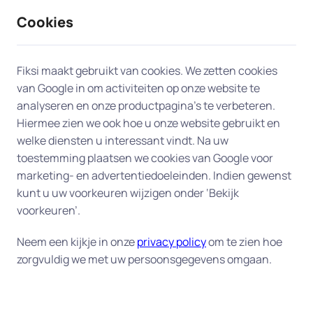
Cookies
9 / 10
2330 reviews
Fiksi maakt gebruikt van cookies. We zetten cookies
van Google in om activiteiten op onze website te
Smart home en domotica in
analyseren en onze productpagina’s te verbeteren.
Hiermee zien we ook hoe u onze website gebruikt en
Duivendrecht
welke diensten u interessant vindt. Na uw
toestemming plaatsen we cookies van Google voor
Slim wonen begint bij Fiksi.
Van slimme
marketing- en advertentiedoeleinden. Indien gewenst
deurbellen en verlichting tot thermostaten en
kunt u uw voorkeuren wijzigen onder ‘Bekijk
spraakgestuurde assistenten – Fiksi helpt u graag
voorkeuren’.
in Duivendrecht met het installeren, instellen en
Neem een kijkje in onze
privacy policy
om te zien hoe
optimaal gebruiken van uw smart home-
zorgvuldig we met uw persoonsgegevens omgaan.
apparaten. Of u nu net begint met domotica of uw
bestaande systeem wilt uitbreiden, wij zorgen dat
alles soepel werkt én goed beveiligd is. Denk