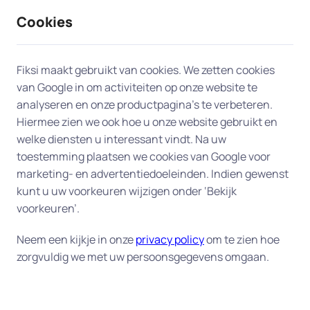
Cookies
9 / 10
2330 reviews
Fiksi maakt gebruikt van cookies. We zetten cookies
van Google in om activiteiten op onze website te
Telefoon en tablet in
analyseren en onze productpagina’s te verbeteren.
Hiermee zien we ook hoe u onze website gebruikt en
Vlaardingen
welke diensten u interessant vindt. Na uw
toestemming plaatsen we cookies van Google voor
Heeft u een nieuwe smartphone of tablet en wilt u
marketing- en advertentiedoeleinden. Indien gewenst
deze goed laten instellen? Of werkt uw huidige
kunt u uw voorkeuren wijzigen onder ‘Bekijk
toestel niet meer naar behoren? Onze
voorkeuren’.
deskundigen bieden persoonlijke hulp aan huis
Neem een kijkje in onze
privacy policy
om te zien hoe
voor telefoon en tablet. Of het nu gaat om het
zorgvuldig we met uw persoonsgegevens omgaan.
instellen van een nieuw apparaat, het overzetten
van gegevens of het verbeteren van de prestaties
van uw toestel – wij helpen u graag, snel en