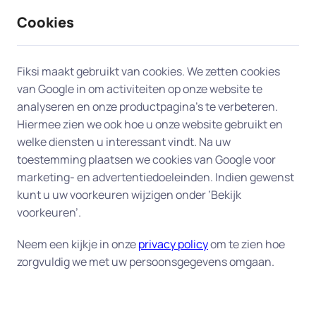
Cookies
9 / 10
2330 reviews
Fiksi maakt gebruikt van cookies. We zetten cookies
van Google in om activiteiten op onze website te
Dataherstel en backup in
analyseren en onze productpagina’s te verbeteren.
Hiermee zien we ook hoe u onze website gebruikt en
Rosmalen
welke diensten u interessant vindt. Na uw
toestemming plaatsen we cookies van Google voor
Uw digitale veiligheid begint bij een goede back-
marketing- en advertentiedoeleinden. Indien gewenst
up.
Fiksi helpt u aan huis in Rosmalen bij het
kunt u uw voorkeuren wijzigen onder ‘Bekijk
herstellen van verloren bestanden en het instellen
voorkeuren’.
van een betrouwbaar back-up-systeem, zodat uw
Neem een kijkje in onze
privacy policy
om te zien hoe
gegevens altijd veilig zijn. Of het nu gaat om
zorgvuldig we met uw persoonsgegevens omgaan.
dierbare foto's, belangrijke documenten of uw
complete administratie – wij zorgen dat alles goed
beschermd is tegen verlies of schade. Onze