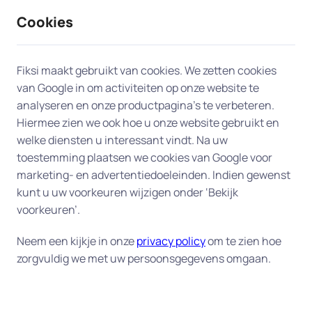
Cookies
9 / 10
2330 reviews
Fiksi maakt gebruikt van cookies. We zetten cookies
van Google in om activiteiten op onze website te
Printer en scanner in
analyseren en onze productpagina’s te verbeteren.
Hiermee zien we ook hoe u onze website gebruikt en
Rosmalen
welke diensten u interessant vindt. Na uw
toestemming plaatsen we cookies van Google voor
Problemen met de instellingen of drivers van uw
marketing- en advertentiedoeleinden. Indien gewenst
printer of scanner? Onze experts in Rosmalen
kunt u uw voorkeuren wijzigen onder ‘Bekijk
komen bij u thuis voor snelle, professionele
voorkeuren’.
service. We herstellen verbindingsproblemen,
Neem een kijkje in onze
privacy policy
om te zien hoe
lossen vastgelopen printwachtrijen op, zetten
zorgvuldig we met uw persoonsgegevens omgaan.
automatisch dubbelzijdig afdrukken correct aan
en configureren scan-naar-e-mail of cloud
wanneer de instellingen verkeerd staan. Ongeacht