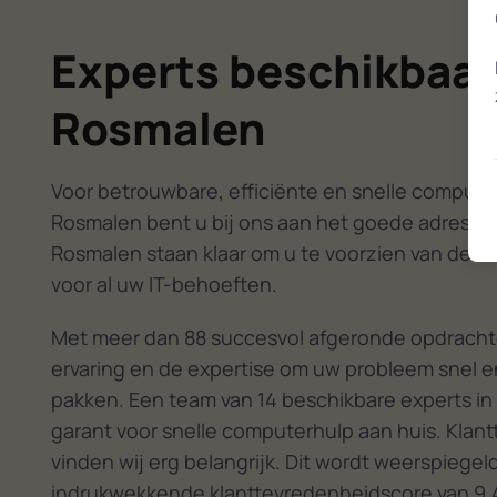
Experts beschikbaar
Rosmalen
Voor betrouwbare, efficiënte en snelle computer
Rosmalen bent u bij ons aan het goede adres. O
Rosmalen staan klaar om u te voorzien van de b
voor al uw IT-behoeften.
Met meer dan 88 succesvol afgeronde opdracht
ervaring en de expertise om uw probleem snel en
pakken. Een team van 14 beschikbare experts in
garant voor snelle computerhulp aan huis. Klan
vinden wij erg belangrijk. Dit wordt weerspiegel
indrukwekkende klanttevredenheidscore van 9,