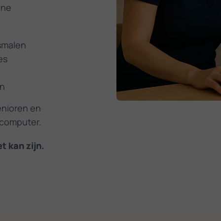
ine
osmalen
es
en
enioren en
 computer.
t kan zijn.