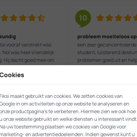
10
 kundig
probleem moeiteloos op
ie vooraf verstrekt was
een zeer geconcentreerde
k. Nol was heel vriendelijk
student, luisterend deskun
g. Hij dacht goed mee om
problemen goed uit en hel
bleem optimaal te
oplossen waar mogelijk.
Cookies
en.
Gerard
Fiksi maakt gebruikt van cookies. We zetten cookies van
025
02-01-2024
Google in om activiteiten op onze website te analyseren en
onze productpagina’s te verbeteren. Hiermee zien we ook hoe
u onze website gebruikt en welke diensten u interessant vindt
Na uw toestemming plaatsen we cookies van Google voor
marketing- en advertentiedoeleinden. Indien gewenst kunt u