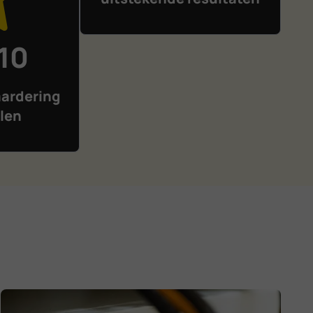
 10
ardering
len