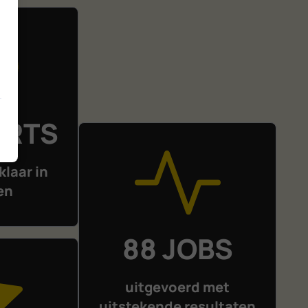
ERTS
klaar in
en
88 JOBS
uitgevoerd met
uitstekende resultaten