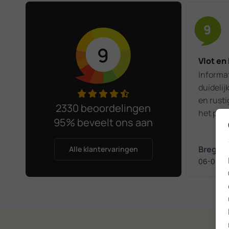
9
9
Vlot en
Informat
duidelij
en rusti
2330 beoordelingen
het pro
95% beveelt ons aan
verhelp
Bregje
Alle klantervaringen
06-06-2