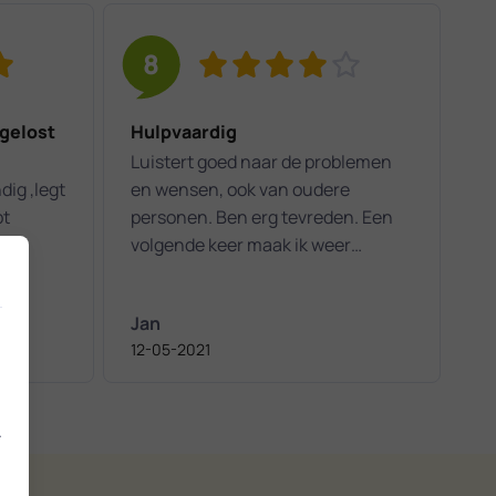
8
gelost
Hulpvaardig
Luistert goed naar de problemen
dig ,legt
en wensen, ook van oudere
pt
personen. Ben erg tevreden. Een
volgende keer maak ik weer
gebruik van jullie diensten.
Jan
12-05-2021
.