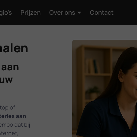
gio's
Prijzen
Over ons
Contact
malen
 aan
 uw
top of
erles aan
tempo dat bij
nternet,