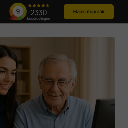
9
2330
Maak afspraak
beoordelingen