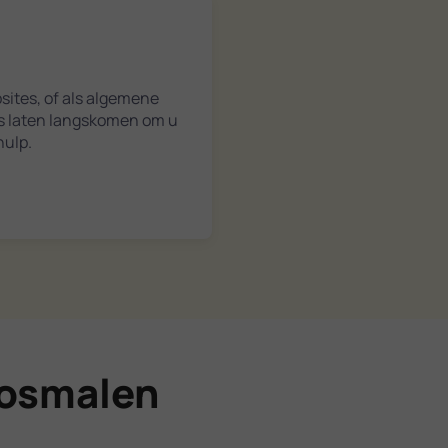
bsites, of als algemene
ts laten langskomen om u
hulp.
Rosmalen